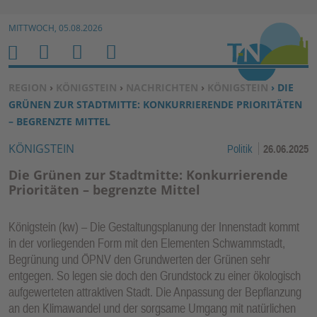
Zur Navigation springen ↓
MITTWOCH, 05.08.2026
Zum Inhalt springen ↓
M
S
B
H
E
U
E
O
SIE BEFINDEN SICH HIER:
REGION
›
KÖNIGSTEIN
›
NACHRICHTEN
›
KÖNIGSTEIN
› DIE
N
C
N
M
GRÜNEN ZUR STADTMITTE: KONKURRIERENDE PRIORITÄTEN
U
H
U
E
– BEGRENZTE MITTEL
E
T
KÖNIGSTEIN
Politik
26.06.2025
N
Z
E
Die Grünen zur Stadtmitte: Konkurrierende
R
Prioritäten – begrenzte Mittel
F
U
Königstein (kw) – Die Gestaltungsplanung der Innenstadt kommt
N
in der vorliegenden Form mit den Elementen Schwammstadt,
K
Begrünung und ÖPNV den Grundwerten der Grünen sehr
TI
entgegen. So legen sie doch den Grundstock zu einer ökologisch
aufgewerteten attraktiven Stadt. Die Anpassung der Bepflanzung
O
an den Klimawandel und der sorgsame Umgang mit natürlichen
N