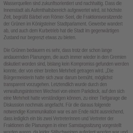
Wasserquellen sind zukunftsorientiert und nachhaltig. Dass die
E
Innenstadt als Aufenthaltsbereich aufgewertet wird, ist höchste
N
Zeit, begrüßt Bärbel von Römer-Seel, die Fraktionsvorsitzende
der Grünen im Königsteiner Stadtparlament. Gewerbe wandert
ab, und auch dem Kurbetrieb hat die Stadt im gegenwärtigen
Zustand nur begrenzt etwas zu bieten.
Die Grünen bedauern es sehr, dass trotz der schon lange
andauernden Planungen, die auch immer wieder in den Gremien
diskutiert worden sind, bislang kein Kompromiss gefunden werden
konnte, der von einer breiten Mehrheit getragen wird. „Die
Bürgermeisterin hatte sich zwar darum bemüht, möglichst
transparent vorzugehen. Letztendlich wurde durch den
verwaltungsinternen Wechsel von einem Parkdeck, auf den sich
eine Mehrheit hatte verständigen können, zu einer Tiefgarage die
Diskussion nochmals angefacht. Für die daraus folgende
notwendige Kommunikation war es am Ende nicht ausreichend,
dass lediglich ein bis zwei Vertreterinnen und Vertreter der
Fraktionen die Planungen in einer Samstagssitzung vorgestellt
worden waren, da leider Stillschweigen auferlegt worden war und