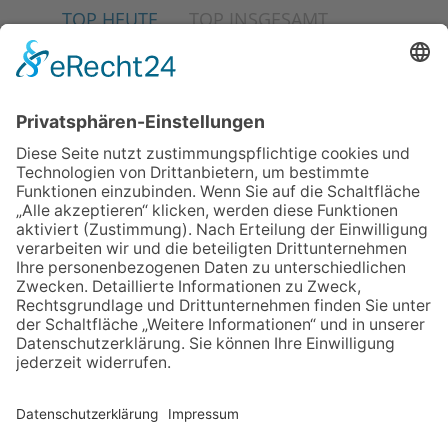
TOP HEUTE
TOP INSGESAMT
06.08.2026
Schulranzen schenken Kindern
einen guten Start
06.08.2026
„Freundschaft, das ist wie
Heimat“ – Lions-Präsident
Jürgen Rohrmann setzt auf
Gemeinschaft und Bewährtes
06.08.2026
„Rock auf der Burg“ lässt
Königstein beben
06.08.2026
Nachhaltigkeits-Akteure
vernetzen sich
06.08.2026
Strategien gegen Mental Load:
Gruppen-Coaching für Frauen