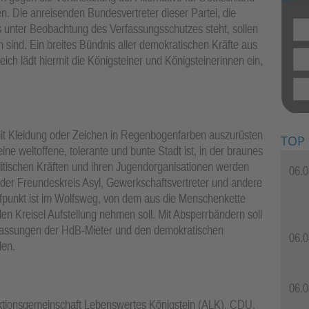
. Die anreisenden Bundesvertreter dieser Partei, die
unter Beobachtung des Verfassungsschutzes steht, sollen
n sind. Ein breites Bündnis aller demokratischen Kräfte aus
reich lädt hiermit die Königsteiner und Königsteinerinnen ein,
 mit Kleidung oder Zeichen in Regenbogenfarben auszurüsten
TOP
ne weltoffene, tolerante und bunte Stadt ist, in der braunes
itischen Kräften und ihren Jugendorganisationen werden
06.0
 der Freundeskreis Asyl, Gewerkschaftsvertreter und andere
ffpunkt ist im Wolfsweg, von dem aus die Menschenkette
n Kreisel Aufstellung nehmen soll. Mit Absperrbändern soll
ffassungen der HdB-Mieter und den demokratischen
06.0
den.
06.0
tionsgemeinschaft Lebenswertes Königstein (ALK), CDU,