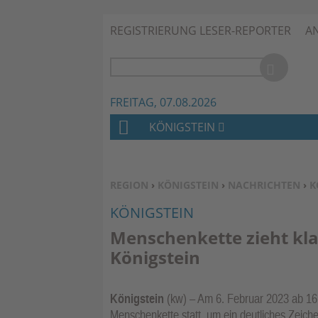
REGISTRIERUNG LESER-REPORTER
A
FREITAG, 07.08.2026
KÖNIGSTEIN
H
O
M
SIE BEFINDEN SICH HIER:
REGION
›
KÖNIGSTEIN
›
NACHRICHTEN
›
K
E
KÖNIGSTEIN
Menschenkette zieht kl
Königstein
Königstein
(kw) – Am 6. Februar 2023 ab 16.
Menschenkette statt, um ein deutliches Zeiche