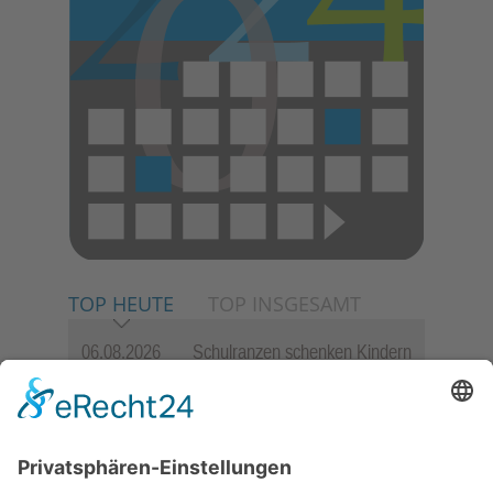
TOP HEUTE
TOP INSGESAMT
06.08.2026
Schulranzen schenken Kindern
einen guten Start
06.08.2026
„Freundschaft, das ist wie
Heimat“ – Lions-Präsident
Jürgen Rohrmann setzt auf
Gemeinschaft und Bewährtes