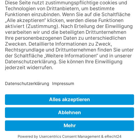
06.08.2026
Zwischen Fachwerk, Wein und
Musik: Erste Kronberger
Weinzeit begeistert die
Burgstadt
06.08.2026
„Rock auf der Burg“ lässt
Königstein beben
06.08.2026
Nachhaltigkeits-Akteure
vernetzen sich
NACH OBEN
Impressum
Datenschutz
Netiquette
FAQ
AGB
Mediadaten
Copyright Taunus Nachrichten 2009 bis 2026
Powered by
native:media
.