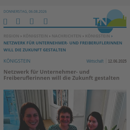
Zur Navigation springen ↓
DONNERSTAG, 06.08.2026
Zum Inhalt springen ↓
M
S
B
H
E
U
E
O
SIE BEFINDEN SICH HIER:
REGION
›
KÖNIGSTEIN
›
NACHRICHTEN
›
KÖNIGSTEIN
›
N
C
N
M
NETZWERK FÜR UNTERNEHMER- UND FREIBERUFLERINNEN
U
H
U
E
WILL DIE ZUKUNFT GESTALTEN
E
T
KÖNIGSTEIN
Wirtschaft
12.06.2025
N
Z
E
Netzwerk für Unternehmer- und
R
Freiberuflerinnen will die Zukunft gestalten
F
U
N
K
TI
O
N