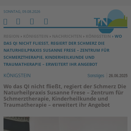
Zur Navigation springen ↓
SONNTAG, 09.08.2026
Zum Inhalt springen ↓
M
S
B
H
E
U
E
O
SIE BEFINDEN SICH HIER:
REGION
›
KÖNIGSTEIN
›
NACHRICHTEN
›
KÖNIGSTEIN
› WO
N
C
N
M
DAS QI NICHT FLIESST, REGIERT DER SCHMERZ DIE N
U
H
U
E
ATURHEILPRAXIS SUSANNE FRESE – ZENTRUM FÜR S
E
T
CHMERZTHERAPIE, KINDERHEILKUNDE UND T
N
Z
RAUMATHERAPIE – ERWEITERT IHR ANGEBOT
E
KÖNIGSTEIN
Sonstiges
26.06.2025
R
F
Wo das QI nicht fließt, regiert der Schmerz Die
U
Naturheilpraxis Susanne Frese – Zentrum für
Schmerztherapie, Kinderheilkunde und
N
Traumatherapie – erweitert ihr Angebot
K
TI
O
N