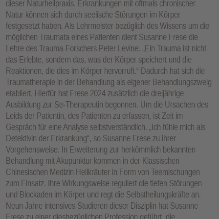
dieser Naturheilpraxis. Erkrankungen mit oftmals chronischer
Natur können sich durch seelische Störungen im Körper
festgesetzt haben. Als Lehrmeister bezüglich des Wissens um die
möglichen Traumata eines Patienten dient Susanne Frese die
Lehre des Trauma-Forschers Peter Levine. „Ein Trauma ist nicht
das Erlebte, sondern das, was der Körper speichert und die
Reaktionen, die dies im Körper hervorruft.“ Dadurch hat sich die
Traumatherapie in der Behandlung als eigener Behandlungszweig
etabliert. Hierfür hat Frese 2024 zusätzlich die dreijährige
Ausbildung zur Se-Therapeutin begonnen. Um die Ursachen des
Leids der Patientin, des Patienten zu erfassen, ist Zeit im
Gespräch für eine Analyse selbstverständlich. „Ich fühle mich als
Detektivin der Erkrankung“, so Susanne Frese zu ihrer
Vorgehensweise. In Erweiterung zur herkömmlich bekannten
Behandlung mit Akupunktur kommen in der Klassischen
Chinesischen Medizin Heilkräuter in Form von Teemischungen
zum Einsatz. Ihre Wirkungsweise reguliert die tiefen Störungen
und Blockaden im Körper und regt die Selbstheilungskräfte an.
Neun Jahre intensives Studieren dieser Disziplin hat Susanne
Frese zu einer diesbezüglichen Profession geführt, die