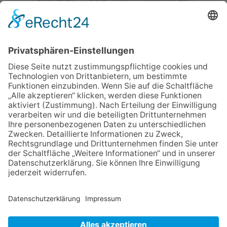
Festmeile
23.07.2026
Zwischen Fachwerk, Wein und
Sommerabend: Der Rettershof
lädt wieder zum Weinfest ein
06.08.2026
Jugendchor Hochtaunus
präsentiert sein neues
Programm „Changes“
06.08.2026
„die 80er live“ – Die große
Stadiontour kommt nach
Frankfurt
06.08.2026
Hisamoto und Tölke begeistern
mit Werken von Walter
Wachsmuth
NACH OBEN