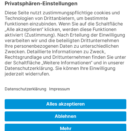
die Zukunft der Stadt
Königstein
06.08.2026
Gewinnspiel zum Start ins
Schuljahr
06.08.2026
„Rock auf der Burg“ lässt
Königstein beben
06.08.2026
„Freundschaft, das ist wie
Heimat“ – Lions-Präsident
Jürgen Rohrmann setzt auf
Gemeinschaft und Bewährtes
NACH OBEN
Impressum
Datenschutz
Netiquette
FAQ
AGB
Mediadaten
Copyright Taunus Nachrichten 2009 bis 2026