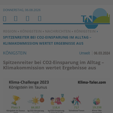
Zur Navigation springen ↓
DONNERSTAG, 06.08.2026
Zum Inhalt springen ↓
M
S
B
H
E
U
E
O
SIE BEFINDEN SICH HIER:
REGION
›
KÖNIGSTEIN
›
NACHRICHTEN
›
KÖNIGSTEIN
›
N
C
N
M
SPITZENREITER BEI CO2-EINSPARUNG IM ALLTAG –
U
H
U
E
KLIMAKOMMISSION WERTET ERGEBNISSE AUS
E
T
KÖNIGSTEIN
Umwelt
06.03.2024
N
Z
E
Spitzenreiter bei CO2-Einsparung im Alltag –
R
Klimakommission wertet Ergebnisse aus
F
U
N
K
TI
O
N