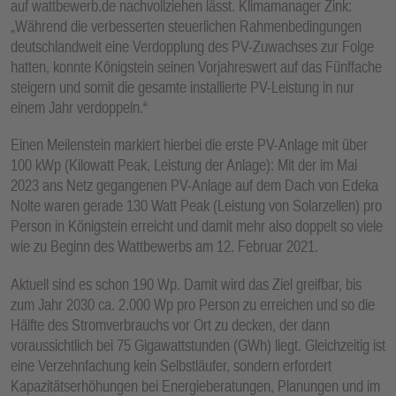
auf wattbewerb.de nachvollziehen lässt. Klimamanager Zink:
„Während die verbesserten steuerlichen Rahmenbedingungen
deutschlandweit eine Verdopplung des PV-Zuwachses zur Folge
hatten, konnte Königstein seinen Vorjahreswert auf das Fünffache
steigern und somit die gesamte installierte PV-Leistung in nur
einem Jahr verdoppeln.“
Einen Meilenstein markiert hierbei die erste PV-Anlage mit über
100 kWp (Kilowatt Peak, Leistung der Anlage): Mit der im Mai
2023 ans Netz gegangenen PV-Anlage auf dem Dach von Edeka
Nolte waren gerade 130 Watt Peak (Leistung von Solarzellen) pro
Person in Königstein erreicht und damit mehr also doppelt so viele
wie zu Beginn des Wattbewerbs am 12. Februar 2021.
Aktuell sind es schon 190 Wp. Damit wird das Ziel greifbar, bis
zum Jahr 2030 ca. 2.000 Wp pro Person zu erreichen und so die
Hälfte des Stromverbrauchs vor Ort zu decken, der dann
voraussichtlich bei 75 Gigawattstunden (GWh) liegt. Gleichzeitig ist
eine Verzehnfachung kein Selbstläufer, sondern erfordert
Kapazitätserhöhungen bei Energieberatungen, Planungen und im