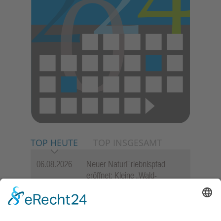
TOP HEUTE
TOP INSGESAMT
06.08.2026
Neuer NaturErlebnispfad
eröffnet: Kleine „Wald-
Detektive“ auf den Spuren der
Maus
06.08.2026
Baustellenführung führt auch in