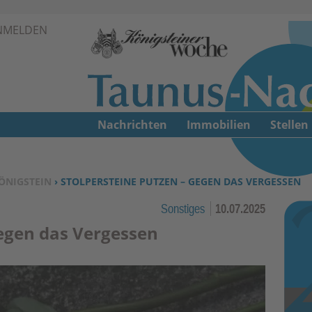
Zur Navigation springen ↓
NMELDEN
Zum Inhalt springen ↓
Nachrichten
Immobilien
Stellen
ÖNIGSTEIN
› STOLPERSTEINE PUTZEN – GEGEN DAS VERGESSEN
Sonstiges
10.07.2025
gegen das Vergessen