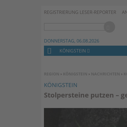
REGISTRIERUNG LESER-REPORTER
A
DONNERSTAG, 06.08.2026
KÖNIGSTEIN
H
O
M
SIE BEFINDEN SICH HIER:
REGION
›
KÖNIGSTEIN
›
NACHRICHTEN
›
K
E
KÖNIGSTEIN
Stolpersteine putzen – 