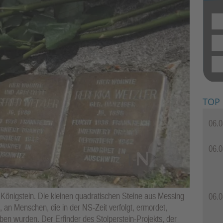
TOP
06.0
06.0
n Königstein. Die kleinen quadratischen Steine aus Messing
06.0
, an Menschen, die in der NS-Zeit verfolgt, ermordet,
ieben wurden. Der Erfinder des Stolperstein-Projekts, der