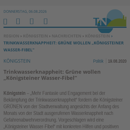
Zur Navigation springen ↓
DONNERSTAG, 06.08.2026
Zum Inhalt springen ↓
M
S
B
H
E
U
E
O
SIE BEFINDEN SICH HIER:
REGION
›
KÖNIGSTEIN
›
NACHRICHTEN
›
KÖNIGSTEIN
›
N
C
N
M
TRINKWASSERKNAPPHEIT: GRÜNE WOLLEN „KÖNIGSTEINER
U
H
U
E
WASSER-FIBEL“
E
T
KÖNIGSTEIN
Politik
19.08.2020
N
Z
E
Trinkwasserknappheit: Grüne wollen
R
„Königsteiner Wasser-Fibel“
F
U
Königstein
– „Mehr Fantasie und Engagement bei der
N
Bekämpfung der Trinkwasserknappheit“ fordern die Königsteiner
K
GRÜNEN von der Stadtverwaltung angesichts der Anfang des
TI
Monats von der Stadt ausgerufenen Wasserknappheit nach
Gefahrenabwehrverordnung. Vorgeschlagen wird eine
O
„Königsteiner Wasser-Fibel“ mit konkreten Hilfen und positiven
N