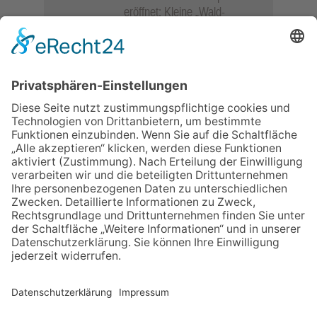
eröffnet: Kleine „Wald-
Detektive“ auf den Spuren der
Maus
06.08.2026
Baustellenführung führt auch in
die Zukunft der Stadt
Königstein
06.08.2026
Gewinnspiel zum Start ins
Schuljahr
06.08.2026
„Rock auf der Burg“ lässt
Königstein beben
06.08.2026
„Freundschaft, das ist wie
Heimat“ – Lions-Präsident
Jürgen Rohrmann setzt auf
Gemeinschaft und Bewährtes