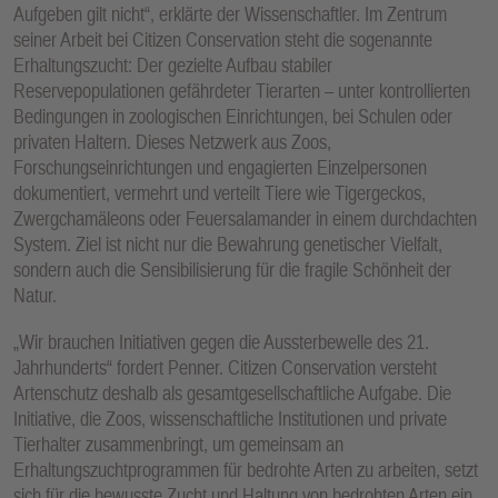
Aufgeben gilt nicht“, erklärte der Wissenschaftler. Im Zentrum
seiner Arbeit bei Citizen Conservation steht die sogenannte
Erhaltungszucht: Der gezielte Aufbau stabiler
Reservepopulationen gefährdeter Tierarten – unter kontrollierten
Bedingungen in zoologischen Einrichtungen, bei Schulen oder
privaten Haltern. Dieses Netzwerk aus Zoos,
Forschungseinrichtungen und engagierten Einzelpersonen
dokumentiert, vermehrt und verteilt Tiere wie Tigergeckos,
Zwergchamäleons oder Feuersalamander in einem durchdachten
System. Ziel ist nicht nur die Bewahrung genetischer Vielfalt,
sondern auch die Sensibilisierung für die fragile Schönheit der
Natur.
„Wir brauchen Initiativen gegen die Aussterbewelle des 21.
Jahrhunderts“ fordert Penner. Citizen Conservation versteht
Artenschutz deshalb als gesamtgesellschaftliche Aufgabe. Die
Initiative, die Zoos, wissenschaftliche Institutionen und private
Tierhalter zusammenbringt, um gemeinsam an
Erhaltungszuchtprogrammen für bedrohte Arten zu arbeiten, setzt
sich für die bewusste Zucht und Haltung von bedrohten Arten ein,