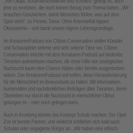
„Von Okapi, Scharnierschildkröte und Schnilch“ gelingt es, auch
jene zu erreichen, die noch keinen Bezug zum Thema hatten. „Wir
brauchen Geschichten, damit Menschen fühlen, was auf dem
Spiel steht“, so Penner. Denn: Ohne Artenvielfalt kippen
Ökosysteme – und damit unsere eigene Lebensgrundlage.
Im KreaturenPodcast von Citizen Conservation stellen Künstler
und Schauspieler seltene und sehr seltene Tiere vor. Citizen
Conservation möchte mit dem Kreaturen-Podcast auf bedrohte
Tierarten aufmerksam machen, die ohne Hilfe von zoologischer
Nachzucht kaum eine Chance hätten oder bereits ausgestorben
wären. Der KreaturenPodcast soll helfen, diese Herausforderung
für die Menschheit im Bewusstsein zu halten. Mit informativen,
humorvollen und nachdenklichen Beiträgen über Tierarten, deren
Überleben nur durch die Nachzucht in menschlicher Obhut
gelungen ist – oder noch gelingen kann.
Auch in Kronberg könnte das Konzept Schule machen. Der Opel-
Zoo ist bereits Partner, und vielleicht schließen sich bald auch
Schulen oder engagierte Bürger an. „Wir haben eine ethisch-