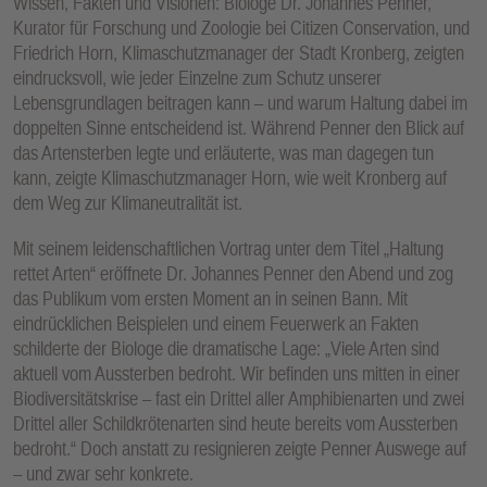
Wissen, Fakten und Visionen: Biologe Dr. Johannes Penner,
Kurator für Forschung und Zoologie bei Citizen Conservation, und
Friedrich Horn, Klimaschutzmanager der Stadt Kronberg, zeigten
eindrucksvoll, wie jeder Einzelne zum Schutz unserer
Lebensgrundlagen beitragen kann – und warum Haltung dabei im
doppelten Sinne entscheidend ist. Während Penner den Blick auf
das Artensterben legte und erläuterte, was man dagegen tun
kann, zeigte Klimaschutzmanager Horn, wie weit Kronberg auf
dem Weg zur Klimaneutralität ist.
Mit seinem leidenschaftlichen Vortrag unter dem Titel „Haltung
rettet Arten“ eröffnete Dr. Johannes Penner den Abend und zog
das Publikum vom ersten Moment an in seinen Bann. Mit
eindrücklichen Beispielen und einem Feuerwerk an Fakten
schilderte der Biologe die dramatische Lage: „Viele Arten sind
aktuell vom Aussterben bedroht. Wir befinden uns mitten in einer
Biodiversitätskrise – fast ein Drittel aller Amphibienarten und zwei
Drittel aller Schildkrötenarten sind heute bereits vom Aussterben
bedroht.“ Doch anstatt zu resignieren zeigte Penner Auswege auf
– und zwar sehr konkrete.