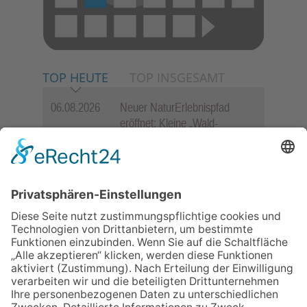
TOP HEUTE
TOP INSGESAMT
06.08.2026
Neuer NaturErlebnispfad
eröffnet: Kleine „Wald-
Detektive“ auf den Spuren der
Maus
06.08.2026
Baustellenführung führt auch in
die Zukunft der Stadt
Königstein
06.08.2026
„Rock auf der Burg“ lässt
Königstein beben
06.08.2026
„Freundschaft, das ist wie
Heimat“ – Lions-Präsident
Jürgen Rohrmann setzt auf
Gemeinschaft und Bewährtes