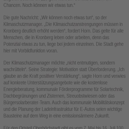
Chancen. Noch können wir etwas tun.“
Die gute Nachricht: „Wir können noch etwas tun“, so der
Klimaschutzmanager. „Die Klimaschutzanstrengungen müssen in
Kronberg deutlich erhöht werden“, fordert Horn. Das gelte für alle
Menschen, die in Kronberg leben oder arbeiten, denn das
Potenzial etwas zu tun, liege bei jedem einzelnen. Die Stadt gehe
hier mit Vorbildfunktion voran.
Der Klimaschutzmanager möchte „nicht entmutigen, sondern
wachrütteln“. Seine Strategie: Motivation statt Überforderung. „Ich
glaube an die Kraft positiver Verstärkung“, sagte Horn und verwies
auf konkrete Unterstützungsangebote wie die kostenlose
Energieberatung, kommunale Förderprogramme für Solartechnik,
Dachbegrünungen und Zisternen, Streuobstwiesen oder das
Bürgersolarberater-Team. Auch das kommunale Mobilitätskonzept
und die Planung der Ladeinfrastruktur für E-Autos seien wichtige
Bausteine auf dem Weg in eine emissionsärmere Zukunft.
Für den Ortsteil Oberhöchstadt gibt es vom 7. Mai bis 16. Juli 100