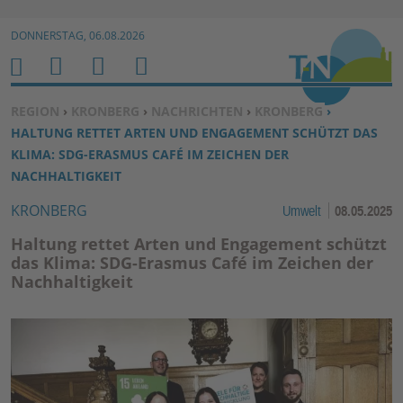
Zur Navigation springen ↓
DONNERSTAG, 06.08.2026
Zum Inhalt springen ↓
M
S
B
H
E
U
E
O
SIE BEFINDEN SICH HIER:
REGION
›
KRONBERG
›
NACHRICHTEN
›
KRONBERG
›
N
C
N
M
HALTUNG RETTET ARTEN UND ENGAGEMENT SCHÜTZT DAS
U
H
U
E
KLIMA: SDG-ERASMUS CAFÉ IM ZEICHEN DER
E
T
NACHHALTIGKEIT
N
Z
KRONBERG
Umwelt
08.05.2025
E
R
Haltung rettet Arten und Engagement schützt
F
das Klima: SDG-Erasmus Café im Zeichen der
Nachhaltigkeit
U
N
K
TI
O
N