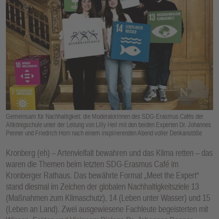
E
N
Gemeinsam für Nachhaltigkeit: die Moderatorinnen des SDG-Erasmus Cafés der
Altkönigschule unter der Leitung von Lilly Heil mit den beiden Experten Dr. Johannes
Penner und Friedrich Horn nach einem inspirierenden Abend voller Denkanstöße
Kronberg (eh) – Artenvielfalt bewahren und das Klima retten – das
waren die Themen beim letzten SDG-Erasmus Café im
Kronberger Rathaus. Das bewährte Format „Meet the Expert“
stand diesmal im Zeichen der globalen Nachhaltigkeitsziele 13
(Maßnahmen zum Klimaschutz), 14 (Leben unter Wasser) und 15
(Leben an Land). Zwei ausgewiesene Fachleute begeisterten mit