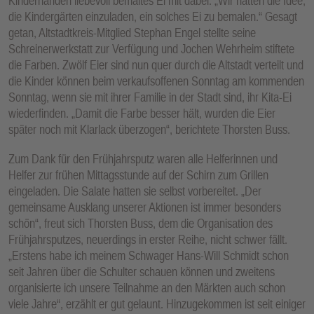
Kinderhänden liebevoll bemaltes Ei mit dabei. „Wir hatten die Idee,
die Kindergärten einzuladen, ein solches Ei zu bemalen.“ Gesagt
getan, Altstadtkreis-Mitglied Stephan Engel stellte seine
Schreinerwerkstatt zur Verfügung und Jochen Wehrheim stiftete
die Farben. Zwölf Eier sind nun quer durch die Altstadt verteilt und
die Kinder können beim verkaufsoffenen Sonntag am kommenden
Sonntag, wenn sie mit ihrer Familie in der Stadt sind, ihr Kita-Ei
wiederfinden. „Damit die Farbe besser hält, wurden die Eier
später noch mit Klarlack überzogen“, berichtete Thorsten Buss.
Zum Dank für den Frühjahrsputz waren alle Helferinnen und
Helfer zur frühen Mittagsstunde auf der Schirn zum Grillen
eingeladen. Die Salate hatten sie selbst vorbereitet. „Der
gemeinsame Ausklang unserer Aktionen ist immer besonders
schön“, freut sich Thorsten Buss, dem die Organisation des
Frühjahrsputzes, neuerdings in erster Reihe, nicht schwer fällt.
„Erstens habe ich meinem Schwager Hans-Will Schmidt schon
seit Jahren über die Schulter schauen können und zweitens
organisierte ich unsere Teilnahme an den Märkten auch schon
viele Jahre“, erzählt er gut gelaunt. Hinzugekommen ist seit einiger