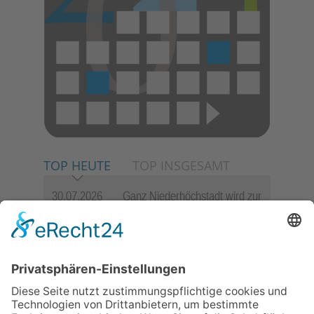
TOP HEUTE
TOP INSGESAMT
30.07.2026
Ganz Niederhöchstadt wird zur
Festmeile
06.08.2026
Jugendchor Hochtaunus
präsentiert sein neues
Programm „Changes“
23.07.2026
Zwischen Fachwerk, Wein und
Sommerabend: Der Rettershof