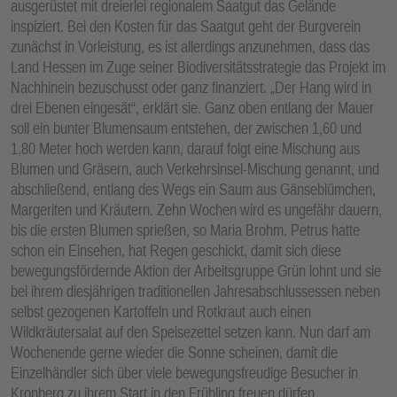
ausgerüstet mit dreierlei regionalem Saatgut das Gelände
inspiziert. Bei den Kosten für das Saatgut geht der Burgverein
zunächst in Vorleistung, es ist allerdings anzunehmen, dass das
Land Hessen im Zuge seiner Biodiversitätsstrategie das Projekt im
Nachhinein bezuschusst oder ganz finanziert. „Der Hang wird in
drei Ebenen eingesät“, erklärt sie. Ganz oben entlang der Mauer
soll ein bunter Blumensaum entstehen, der zwischen 1,60 und
1,80 Meter hoch werden kann, darauf folgt eine Mischung aus
Blumen und Gräsern, auch Verkehrsinsel-Mischung genannt, und
abschließend, entlang des Wegs ein Saum aus Gänseblümchen,
Margeriten und Kräutern. Zehn Wochen wird es ungefähr dauern,
bis die ersten Blumen sprießen, so Maria Brohm. Petrus hatte
schon ein Einsehen, hat Regen geschickt, damit sich diese
bewegungsfördernde Aktion der Arbeitsgruppe Grün lohnt und sie
bei ihrem diesjährigen traditionellen Jahresabschlussessen neben
selbst gezogenen Kartoffeln und Rotkraut auch einen
Wildkräutersalat auf den Speisezettel setzen kann. Nun darf am
Wochenende gerne wieder die Sonne scheinen, damit die
Einzelhändler sich über viele bewegungsfreudige Besucher in
Kronberg zu ihrem Start in den Frühling freuen dürfen.