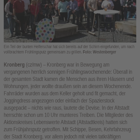
E
N
Ein Teil der bunten Helferschar hat sich bereits auf der Schirn eingefunden, um nach
vollbrachtem Frühlingsputz gemeinsam zu grillen.
Foto: Westenberger
Kronberg
(cz/mw) – Kronberg war in Bewegung am
vergangenen herrlich sonnigen Frühlingswochenende: Überall in
der gesamten Stadt kamen die Menschen aus ihren Häusern und
Wohnungen, jeder wollte draußen sein an diesem Wochenende.
Fahrräder wurden aus dem Keller geholt und fit gemacht, der
Joggingdress angezogen oder einfach der Spazierstock
ausgepackt – nichts wie raus, lautete die Devise. In der Altstadt
herrschte schon um 10 Uhr munteres Treiben. Die Mitglieder des
Aktionskreises Lebenswerte Altstadt (Altstadtkreis) hatten sich
zum Frühjahrsputz getroffen. Mit Schippe, Besen, Kehrfahrzeug
der Stadt Kronberg, vor allem jedoch mit vielen tatkräftigen