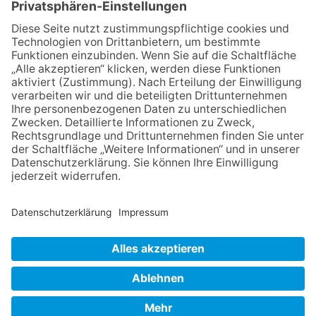
04.06.2026
Junge Musiker erringen Sieg
beim Mendelssohn-
Wettbewerb
23.07.2026
Partnerschaftsverein
Kronberg-Aberystwyth feiert
30-Jähriges
06.08.2026
„Die Globale Märchenstraße“:
Workshopreihe in der
Stadtbücherei
13.05.2026
GEWINNSPIEL
NACH OBEN
Impressum
Datenschutz
Netiquette
FAQ
AGB
Mediadaten
Copyright Taunus Nachrichten 2009 bis 2026