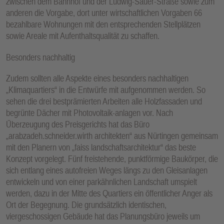
zwischen dem Bahnhof und der Ludwig-Sauer-Straße sowie zum
anderen die Vorgabe, dort unter wirtschaftlichen Vorgaben 66
bezahlbare Wohnungen mit den entsprechenden Stellplätzen
sowie Areale mit Aufenthaltsqualität zu schaffen.
Besonders nachhaltig
Zudem sollten alle Aspekte eines besonders nachhaltigen
„Klimaquartiers“ in die Entwürfe mit aufgenommen werden. So
sehen die drei bestprämierten Arbeiten alle Holzfassaden und
begrünte Dächer mit Photovoltaik-anlagen vor. Nach
Überzeugung des Preisgerichts hat das Büro
„arabzadeh.schneider.wirth architekten“ aus Nürtingen gemeinsam
mit den Planern von „faiss landschaftsarchitektur“ das beste
Konzept vorgelegt. Fünf freistehende, punktförmige Baukörper, die
sich entlang eines autofreien Weges längs zu den Gleisanlagen
entwickeln und von einer parkähnlichen Landschaft umspielt
werden, dazu in der Mitte des Quartiers ein öffentlicher Anger als
Ort der Begegnung. Die grundsätzlich identischen,
viergeschossigen Gebäude hat das Planungsbüro jeweils um