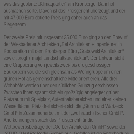
was das geplante „Klimaquartier“ am Kronberger Bahnhof
ausmachen sollte. Davon ist das Preisgericht überzeugt und der
mit 47.000 Euro dotierte Preis ging daher auch an das
Siegerteam.
Der zweite Preis mit insgesamt 35.000 Euro ging an den Entwurf
der Wiesbadener Architekten „Bel Architekten + Ingenieure“ in
Kooperation mit dem Kronberger Büro „Grabowski Architekten“
sowie „brogl + majal Landschaftsarchitektur“. Der Entwurf sieht
eine Gruppierung von jeweils zwei- bis dreigeschossigen
Baukörpern vor, die sich gleichsam als Wohngruppe um einen
grünen Hof als gemeinschaftliche Mitte orientieren. Alle drei
Wohnhöfe werden über den südlichen Grünzug erschlossen.
Zwischen ihnen spannt sich ein großzügig angelegter grüner
Platzraum mit Spielplatz, Aufenthaltsbereichen und einer kleinen
Wasserfläche. Platz drei sicherte sich die „Sturm und Wartzeck
GmbH“ in Zusammenarbeit mit der „weihrauch+fischer GmbH“.
Anerkennungen sprach das Preisgericht für die
Wettbewerbsbeiträge der „Gerber Architekten GmbH“ sowie der
„STUDIO MARS Berlin GmbH“ aus. Gefallen ist die Entscheidung