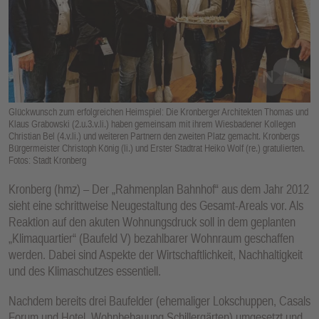
E
N
Glückwunsch zum erfolgreichen Heimspiel: Die Kronberger Architekten Thomas und
Klaus Grabowski (2.u.3.v.li.) haben gemeinsam mit ihrem Wiesbadener Kollegen
Christian Bel (4.v.li.) und weiteren Partnern den zweiten Platz gemacht. Kronbergs
Bürgermeister Christoph König (li.) und Erster Stadtrat Heiko Wolf (re.) gratulierten.
Fotos: Stadt Kronberg
Kronberg (hmz) – Der „Rahmenplan Bahnhof“ aus dem Jahr 2012
sieht eine schrittweise Neugestaltung des Gesamt-Areals vor. Als
Reaktion auf den akuten Wohnungsdruck soll in dem geplanten
„Klimaquartier“ (Baufeld V) bezahlbarer Wohnraum geschaffen
werden. Dabei sind Aspekte der Wirtschaftlichkeit, Nachhaltigkeit
und des Klimaschutzes essentiell.
Nachdem bereits drei Baufelder (ehemaliger Lokschuppen, Casals
Forum und Hotel, Wohnbebauung Schillergärten) umgesetzt und