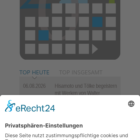
TOP HEUTE
TOP INSGESAMT
06.08.2026
Hisamoto und Tölke begeistern
mit Werken von Walter
Wachsmuth
09.07.2026
Wasserampel steht auf Gelb:
Stadt ruft zum Wassersparen
auf
30.07.2026
Ganz Niederhöchstadt wird zur
Festmeile