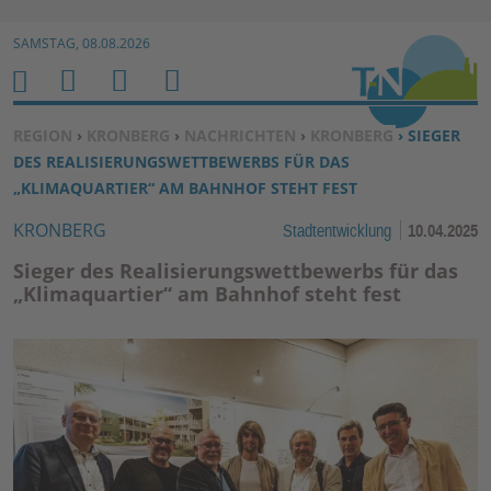
Zur Navigation springen ↓
SAMSTAG, 08.08.2026
Zum Inhalt springen ↓
M
S
B
H
E
U
E
O
SIE BEFINDEN SICH HIER:
REGION
›
KRONBERG
›
NACHRICHTEN
›
KRONBERG
› SIEGER
N
C
N
M
DES REALISIERUNGSWETTBEWERBS FÜR DAS
U
H
U
E
„KLIMAQUARTIER“ AM BAHNHOF STEHT FEST
E
T
KRONBERG
Stadtentwicklung
10.04.2025
N
Z
E
Sieger des Realisierungswettbewerbs für das
R
„Klimaquartier“ am Bahnhof steht fest
F
U
N
K
TI
O
N