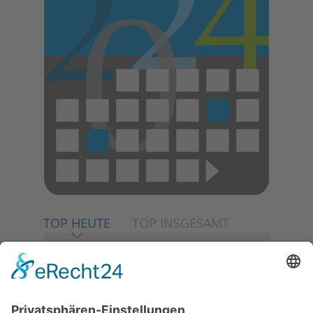
TOP HEUTE
TOP INSGESAMT
06.08.2026
Neuer NaturErlebnispfad
eröffnet: Kleine „Wald-
Detektive“ auf den Spuren der
Maus