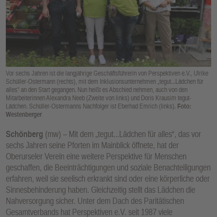
E
N
Vor sechs Jahren ist die langjährige Geschäftsführerin von Perspektiven e.V., Ulrike
Schüller-Ostermann (rechts), mit dem Inklusionsunternehmen „tegut...Lädchen für
alles“ an den Start gegangen. Nun heißt es Abschied nehmen, auch von den
Mitarbeiterinnen Alexandra Neeb (Zweite von links) und Doris Krausim tegut-
Lädchen. Schüller-Ostermanns Nachfolger ist Eberhad Emrich (links).
Foto:
Westenberger
Schönberg
(mw) – Mit dem „tegut...Lädchen für alles“, das vor
sechs Jahren seine Pforten im Mainblick öffnete, hat der
Oberurseler Verein eine weitere Perspektive für Menschen
geschaffen, die Beeinträchtigungen und soziale Benachteiligungen
erfahren, weil sie seelisch erkrankt sind oder eine körperliche oder
Sinnesbehinderung haben. Gleichzeitig stellt das Lädchen die
Nahversorgung sicher. Unter dem Dach des Paritätischen
Gesamtverbands hat Perspektiven e.V. seit 1987 viele