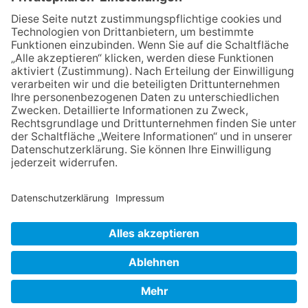
06.08.2026
Baustellenführung führt auch in
die Zukunft der Stadt
Königstein
06.08.2026
Klinikforum zum Thema
Karpaltunnelsyndrom
06.08.2026
Gewinnspiel zum Start ins
Schuljahr
06.08.2026
„Rock auf der Burg“ lässt
Königstein beben
NACH OBEN
Impressum
Datenschutz
Netiquette
FAQ
AGB
Mediadaten
Copyright Taunus Nachrichten 2009 bis 2026