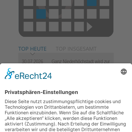
TOP HEUTE
TOP INSGESAMT
30.07.2026
Ganz Niederhöchstadt wird zur
Festmeile
06.08.2026
Jugendchor Hochtaunus
präsentiert sein neues
Programm „Changes“
23.07.2026
Zwischen Fachwerk, Wein und
Sommerabend: Der Rettershof
lädt wieder zum Weinfest ein
06.08.2026
Hisamoto und Tölke begeistern
mit Werken von Walter