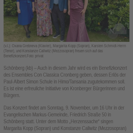
E
N
(v.l.): Oxana Grebneva (Klavier), Margarita Kopp (Sopran), Karsten Schmidt-Herrn
(Tenor), und Konstanze Callwitz (Mezzosopran) freuen sich auf das
Benefizkonzert.Foto: privat
Schönberg (kb) – Auch in diesem Jahr wird es ein Benefizkonzert
des Ensembles Con Classica Cronberg geben, dessen Erlös der
Paul-Albert Simon Schule in Himo/Tansania zugutekommen soll.
Es ist eine erfreuliche Initiative von Kronberger Bürgerinnen und
Bürgern.
Das Konzert findet am Sonntag, 9. November, um 16 Uhr in der
Evangelischen Markus-Gemeinde, Friedrich Straße 50 in
Schönberg statt. Unter dem Motto „Herzenssache“ singen
Margarita Kopp (Sopran) und Konstanze Callwitz (Mezzosopran)