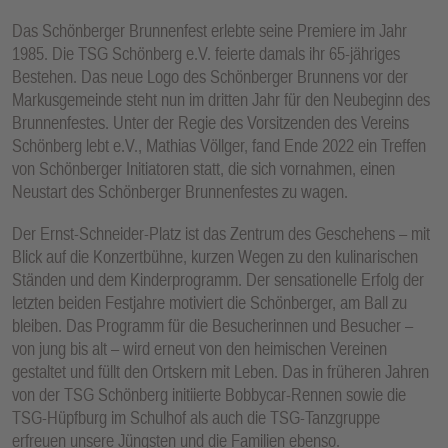
E
Das Schönberger Brunnenfest erlebte seine Premiere im Jahr
N
1985. Die TSG Schönberg e.V. feierte damals ihr 65-jähriges
Bestehen. Das neue Logo des Schönberger Brunnens vor der
Markusgemeinde steht nun im dritten Jahr für den Neubeginn des
Brunnenfestes. Unter der Regie des Vorsitzenden des Vereins
Schönberg lebt e.V., Mathias Völlger, fand Ende 2022 ein Treffen
von Schönberger Initiatoren statt, die sich vornahmen, einen
Neustart des Schönberger Brunnenfestes zu wagen.
Der Ernst-Schneider-Platz ist das Zentrum des Geschehens – mit
Blick auf die Konzertbühne, kurzen Wegen zu den kulinarischen
Ständen und dem Kinderprogramm. Der sensationelle Erfolg der
letzten beiden Festjahre motiviert die Schönberger, am Ball zu
bleiben. Das Programm für die Besucherinnen und Besucher –
von jung bis alt – wird erneut von den heimischen Vereinen
gestaltet und füllt den Ortskern mit Leben. Das in früheren Jahren
von der TSG Schönberg initiierte Bobbycar-Rennen sowie die
TSG-Hüpfburg im Schulhof als auch die TSG-Tanzgruppe
erfreuen unsere Jüngsten und die Familien ebenso.