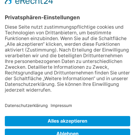
06.08.2026
„Freundschaft, das ist wie
Heimat“ – Lions-Präsident
Jürgen Rohrmann setzt auf
Gemeinschaft und Bewährtes
06.08.2026
Zwischen Fachwerk, Wein und
Musik: Erste Kronberger
Weinzeit begeistert die
Burgstadt
06.08.2026
„Rock auf der Burg“ lässt
Königstein beben
06.08.2026
Nachhaltigkeits-Akteure
vernetzen sich
NACH OBEN
Impressum
Datenschutz
Netiquette
FAQ
AGB
Mediadaten