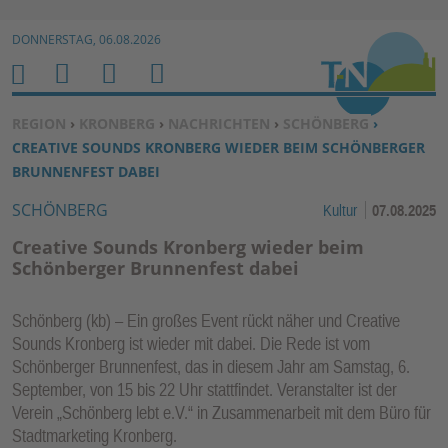
Zur Navigation springen ↓
DONNERSTAG, 06.08.2026
Zum Inhalt springen ↓
M
S
B
H
E
U
E
O
SIE BEFINDEN SICH HIER:
REGION
›
KRONBERG
›
NACHRICHTEN
›
SCHÖNBERG
›
N
C
N
M
CREATIVE SOUNDS KRONBERG WIEDER BEIM SCHÖNBERGER
U
H
U
E
BRUNNENFEST DABEI
E
T
SCHÖNBERG
Kultur
07.08.2025
N
Z
E
Creative Sounds Kronberg wieder beim
R
Schönberger Brunnenfest dabei
F
U
Schönberg (kb) – Ein großes Event rückt näher und Creative
N
Sounds Kronberg ist wieder mit dabei. Die Rede ist vom
K
Schönberger Brunnenfest, das in diesem Jahr am Samstag, 6.
TI
September, von 15 bis 22 Uhr stattfindet. Veranstalter ist der
Verein „Schönberg lebt e.V.“ in Zusammenarbeit mit dem Büro für
O
Stadtmarketing Kronberg.
N