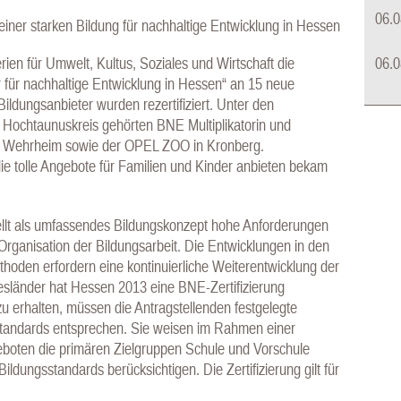
06.0
einer starken Bildung für nachhaltige Entwicklung in Hessen
06.0
ien für Umwelt, Kultus, Soziales und Wirtschaft die
er für nachhaltige Entwicklung in Hessen“ an 15 neue
Bildungsanbieter wurden rezertifiziert. Unter den
 Hochtaunuskreis gehörten BNE Multiplikatorin und
aus Wehrheim sowie der OPEL ZOO in Kronberg.
die tolle Angebote für Familien und Kinder anbieten bekam
tellt als umfassendes Bildungskonzept hohe Anforderungen
rganisation der Bildungsarbeit. Die Entwicklungen in den
oden erfordern eine kontinuierliche Weiterentwicklung der
sländer hat Hessen 2013 eine BNE-Zertifizierung
u erhalten, müssen die Antragstellenden festgelegte
n Standards entsprechen. Sie weisen im Rahmen einer
geboten die primären Zielgruppen Schule und Vorschule
ldungsstandards berücksichtigen. Die Zertifizierung gilt für