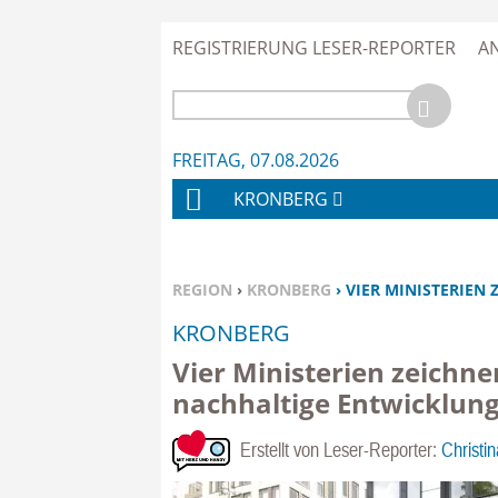
REGISTRIERUNG LESER-REPORTER
A
FREITAG, 07.08.2026
KRONBERG
H
O
M
SIE BEFINDEN SICH HIER:
REGION
›
KRONBERG
› VIER MINISTERIEN
E
KRONBERG
Vier Ministerien zeichne
nachhaltige Entwicklung
Erstellt von Leser-Reporter:
Christin