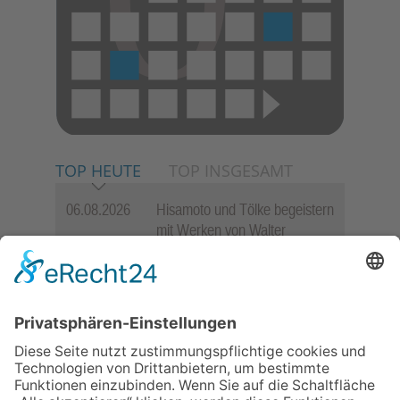
TOP HEUTE
TOP INSGESAMT
06.08.2026
Hisamoto und Tölke begeistern
mit Werken von Walter
Wachsmuth
09.07.2026
Wasserampel steht auf Gelb:
Stadt ruft zum Wassersparen
auf
30.07.2026
Ganz Niederhöchstadt wird zur
Festmeile
06.08.2026
Jugendchor Hochtaunus