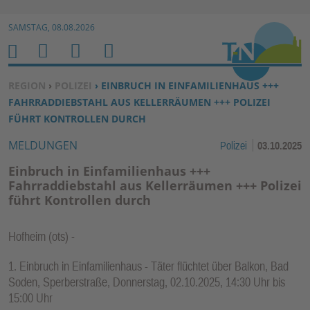
Zur Navigation springen ↓
SAMSTAG, 08.08.2026
Zum Inhalt springen ↓
M
S
B
H
E
U
E
O
SIE BEFINDEN SICH HIER:
REGION
›
POLIZEI
› EINBRUCH IN EINFAMILIENHAUS +++
N
C
N
M
FAHRRADDIEBSTAHL AUS KELLERRÄUMEN +++ POLIZEI
U
H
U
E
FÜHRT KONTROLLEN DURCH
E
T
MELDUNGEN
Polizei
03.10.2025
N
Z
E
Einbruch in Einfamilienhaus +++
R
Fahrraddiebstahl aus Kellerräumen +++ Polizei
führt Kontrollen durch
F
U
N
Hofheim
(ots) -
K
1. Einbruch in Einfamilienhaus - Täter flüchtet über Balkon, Bad
TI
Soden, Sperberstraße, Donnerstag, 02.10.2025, 14:30 Uhr bis
O
15:00 Uhr
N