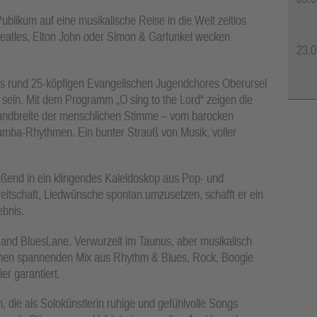
blikum auf eine musikalische Reise in die Welt zeitlos
eatles, Elton John oder Simon & Garfunkel wecken
23.0
des rund 25-köpfigen Evangelischen Jugendchores Oberursel
er sein. Mit dem Programm „O sing to the Lord“ zeigen die
andbreite der menschlichen Stimme – vom barocken
Samba-Rhythmen. Ein bunter Strauß von Musik, voller
eßend in ein klingendes Kaleidoskop aus Pop- und
reitschaft, Liedwünsche spontan umzusetzen, schafft er ein
ebnis.
 Band BluesLane. Verwurzelt im Taunus, aber musikalisch
 einen spannenden Mix aus Rhythm & Blues, Rock, Boogie
er garantiert.
, die als Solokünstlerin ruhige und gefühlvolle Songs