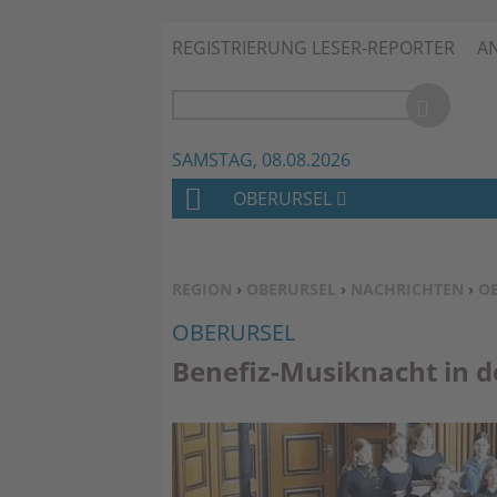
REGISTRIERUNG LESER-REPORTER
A
SAMSTAG, 08.08.2026
OBERURSEL
H
O
M
SIE BEFINDEN SICH HIER:
REGION
›
OBERURSEL
›
NACHRICHTEN
›
O
E
OBERURSEL
Benefiz-Musiknacht in d