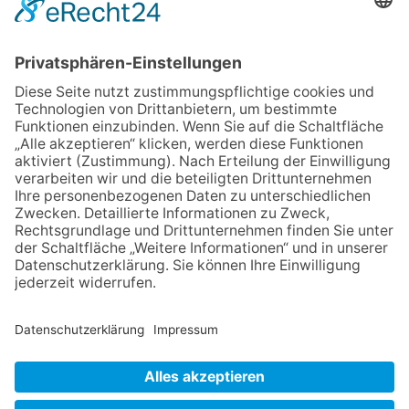
06.08.2026
Jugendchor Hochtaunus
präsentiert sein neues
Programm „Changes“
23.07.2026
Zwischen Fachwerk, Wein und
Sommerabend: Der Rettershof
lädt wieder zum Weinfest ein
06.08.2026
Hisamoto und Tölke begeistern
mit Werken von Walter
Wachsmuth
06.08.2026
„die 80er live“ – Die große
Stadiontour kommt nach
Frankfurt
NACH OBEN