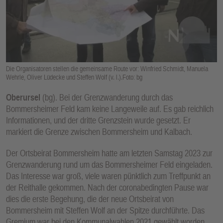
E
N
Die Organisatoren stellen die gemeinsame Route vor: Winfried Schmidt, Manuela
Wehrle, Oliver Lüdecke und Steffen Wolf (v. l.).Foto: bg
Oberursel
(bg). Bei der Grenzwanderung durch das
Bommersheimer Feld kam keine Langeweile auf. Es gab reichlich
Informationen, und der dritte Grenzstein wurde gesetzt. Er
markiert die Grenze zwischen Bommersheim und Kalbach.
Der Ortsbeirat Bommersheim hatte am letzten Samstag 2023 zur
Grenzwanderung rund um das Bommersheimer Feld eingeladen.
Das Interesse war groß, viele waren pünktlich zum Treffpunkt an
der Reithalle gekommen. Nach der coronabedingten Pause war
dies die erste Begehung, die der neue Ortsbeirat von
Bommersheim mit Steffen Wolf an der Spitze durchführte. Das
Gremium war bei den Kommunalwahlen 2021 gewählt worden.