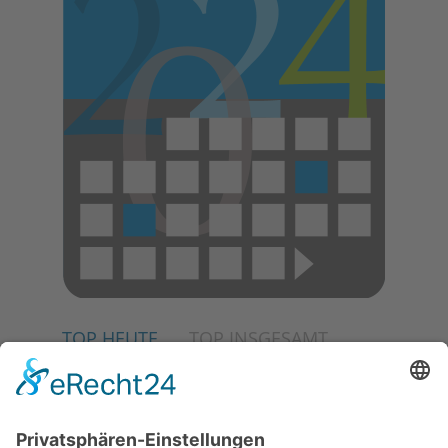
TOP HEUTE
TOP INSGESAMT
06.08.2026
Schulranzen schenken Kindern
einen guten Start
06.08.2026
„Rock auf der Burg“ lässt