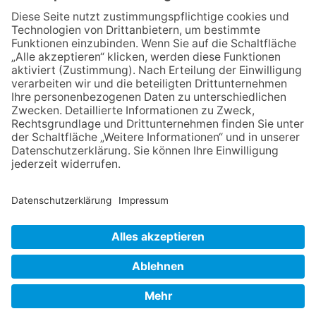
Königstein beben
06.08.2026
Nachhaltigkeits-Akteure
vernetzen sich
06.08.2026
Strategien gegen Mental Load:
Gruppen-Coaching für Frauen
06.08.2026
Zwischen Fachwerk, Wein und
Musik: Erste Kronberger
Weinzeit begeistert die
Burgstadt
NACH OBEN
Impressum
Datenschutz
Netiquette
FAQ
AGB
Mediadaten
Copyright Taunus Nachrichten 2009 bis 2026