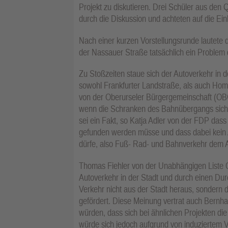
Projekt zu diskutieren. Drei Schüler aus den 
durch die Diskussion und achteten auf die Ei
Nach einer kurzen Vorstellungsrunde lautete di
der Nassauer Straße tatsächlich ein Problem d
Zu Stoßzeiten staue sich der Autoverkehr in 
sowohl Frankfurter Landstraße, als auch Hom
von der Oberurseler Bürgergemeinschaft (OBG
wenn die Schranken des Bahnübergangs sich s
sei ein Fakt, so Katja Adler von der FDP das
gefunden werden müsse und dass dabei kein As
dürfe, also Fuß- Rad- und Bahnverkehr dem A
Thomas Fiehler von der Unabhängigen Liste O
Autoverkehr in der Stadt und durch einen Dur
Verkehr nicht aus der Stadt heraus, sondern 
gefördert. Diese Meinung vertrat auch Bernh
würden, dass sich bei ähnlichen Projekten die
würde sich jedoch aufgrund von induziertem Ve