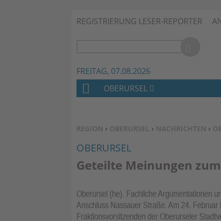
REGISTRIERUNG LESER-REPORTER
A
FREITAG, 07.08.2026
OBERURSEL
H
O
M
SIE BEFINDEN SICH HIER:
REGION
›
OBERURSEL
›
NACHRICHTEN
›
O
E
OBERURSEL
Geteilte Meinungen zum
Oberursel (he). Fachliche Argumentationen u
Anschluss Nassauer Straße. Am 24. Februar l
Fraktionsvorsitzenden der Oberurseler Stadt