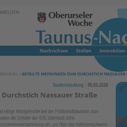
Zur Navigation springen ↓
NMELDEN
Zum Inhalt springen ↓
Nachrichten
Stellen
Immobilien
BERURSEL
› GETEILTE MEINUNGEN ZUM DURCHSTICH NASSAUER S
Stadtentwicklung
05.03.2026
 Durchstich Nassauer Straße
nd einige Wortgefechte bei der Podiumsdiskussion zum
uden die Schüler der IGS Stierstadt zehn
verordnetenversammlung ein, um über das millionenschwere