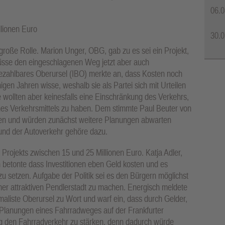
06.0
llionen Euro
30.0
große Rolle. Marion Unger, OBG, gab zu es sei ein Projekt,
üsse den eingeschlagenen Weg jetzt aber auch
bezahlbares Oberursel (IBO) merkte an, dass Kosten noch
igen Jahren wisse, weshalb sie als Partei sich mit Urteilen
e wollten aber keinesfalls eine Einschränkung des Verkehrs,
ines Verkehrsmittels zu haben. Dem stimmte Paul Beuter von
ssen und würden zunächst weitere Planungen abwarten
 und der Autoverkehr gehöre dazu.
 Projekts zwischen 15 und 25 Millionen Euro. Katja Adler,
n betonte dass Investitionen eben Geld kosten und es
n zu setzen. Aufgabe der Politik sei es den Bürgern möglichst
iner attraktiven Pendlerstadt zu machen. Energisch meldete
maliste Oberursel zu Wort und warf ein, dass durch Gelder,
 Planungen eines Fahrradweges auf der Frankfurter
ig den Fahrradverkehr zu stärken, denn dadurch würde