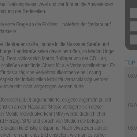
Qualifikationsphasen zwei und vier führten die Anwesenden
nhaltung der Redezeiten.
e erste Frage an die Politiker , inwiefern der Verkehr auf
arstelle.
der Liebfrauenstraße, münde in die Nassauer Straße und
burger Landstraße seien davon betroffen, so Marion Unger
). Dem schloss sich Martin Bollinger von der CDU an,
TOP
chließen entstünde Chaos für alle Verkehrsteilnehmer. Es
s für das alltägliche Verkehrsaufkommen eine Lösung
06.0
pekt der individuellen Mobilität vernachlässigt werden
utoverkehr nicht vorgezogen werden dürfe.
berursel (ULO) argumentierte, es gebe allgemein zu viel
06.0
chstich an der Nassauer Straße verlagere sich dieser
der Mobile Individualverkehr (MIV) werde dadurch eher
ard Herzog, SPD und sprach von Studien die belegen
 Situation kurzfristig entspanne. Nach etwa zwei Jahren
06.0
rkehr ein ähnliches Bild einstellen, wie man es vorher