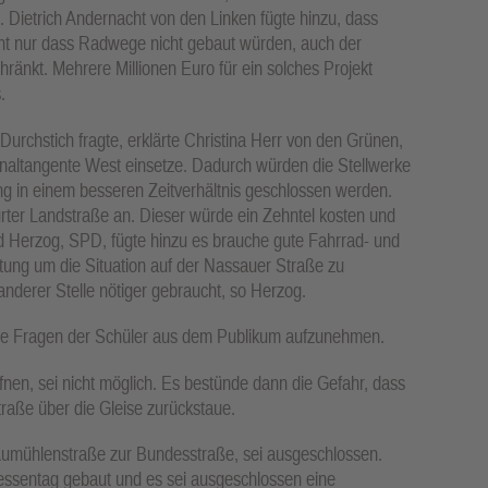
. Dietrich Andernacht von den Linken fügte hinzu, dass
icht nur dass Radwege nicht gebaut würden, auch der
ränkt. Mehrere Millionen Euro für ein solches Projekt
.
urchstich fragte, erklärte Christina Herr von den Grünen,
onaltangente West einsetze. Dadurch würden die Stellwerke
ng in einem besseren Zeitverhältnis geschlossen werden.
ter Landstraße an. Dieser würde ein Zehntel kosten und
d Herzog, SPD, fügte hinzu es brauche gute Fahrrad- und
ung um die Situation auf der Nassauer Straße zu
 anderer Stelle nötiger gebraucht, so Herzog.
ete Fragen der Schüler aus dem Publikum aufzunehmen.
en, sei nicht möglich. Es bestünde dann die Gefahr, dass
traße über die Gleise zurückstaue.
Aumühlenstraße zur Bundesstraße, sei ausgeschlossen.
ssentag gebaut und es sei ausgeschlossen eine