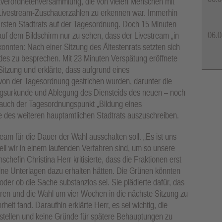
dtverordnetenversammlung, die von vielen Menschen mit
Livestream-Zuschauerzahlen zu erkennen war. Immerhin
rsten Stadtrats auf der Tagesordnung. Doch 15 Minuten
06.0
uf dem Bildschirm nur zu sehen, dass der Livestream „in
onnten: Nach einer Sitzung des Ältestenrats setzten sich
es zu besprechen. Mit 23 Minuten Verspätung eröffnete
Sitzung und erklärte, dass aufgrund eines
von der Tagesordnung gestrichen wurden, darunter die
gsurkunde und Ablegung des Diensteids des neuen – noch
l auch der Tagesordnungspunkt „Bildung eines
e des weiteren hauptamtlichen Stadtrats auszuschreiben.
eam für die Dauer der Wahl ausschalten soll. „Es ist uns
il wir in einem laufenden Verfahren sind, um so unsere
chefin Christina Herr kritisierte, dass die Fraktionen erst
eine Unterlagen dazu erhalten hätten. Die Grünen könnten
der ob die Sache substanzlos sei. Sie plädierte dafür, das
ühren und die Wahl um vier Wochen in die nächste Sitzung zu
eit fand. Daraufhin erklärte Herr, es sei wichtig, die
ustellen und keine Gründe für spätere Behauptungen zu