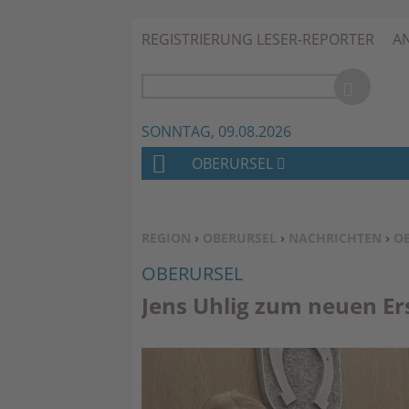
REGISTRIERUNG LESER-REPORTER
A
SONNTAG, 09.08.2026
OBERURSEL
H
O
M
SIE BEFINDEN SICH HIER:
REGION
›
OBERURSEL
›
NACHRICHTEN
›
O
E
OBERURSEL
Jens Uhlig zum neuen Er