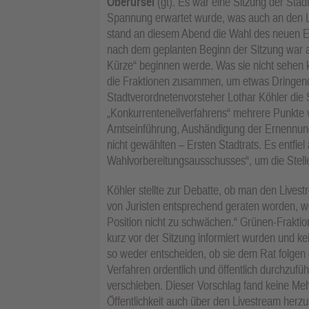
Oberursel
(gt). Es war eine Sitzung der Sta
Spannung erwartet wurde, was auch an den 
stand an diesem Abend die Wahl des neuen E
nach dem geplanten Beginn der Sitzung war a
Kürze“ beginnen werde. Was sie nicht sehen k
die Fraktionen zusammen, um etwas Dringend
Stadtverordnetenvorsteher Lothar Köhler die 
„Konkurrenteneilverfahrens“ mehrere Punkte 
Amtseinführung, Aushändigung der Ernennun
nicht gewählten – Ersten Stadtrats. Es entfie
Wahlvorbereitungsausschusses“, um die Stell
Köhler stellte zur Debatte, ob man den Livestr
von Juristen entsprechend geraten worden, we
Position nicht zu schwächen.“ Grünen-Fraktions
kurz vor der Sitzung informiert wurden und k
so weder entscheiden, ob sie dem Rat folgen o
Verfahren ordentlich und öffentlich durchzuf
verschieben. Dieser Vorschlag fand keine Mehrh
Öffentlichkeit auch über den Livestream herz