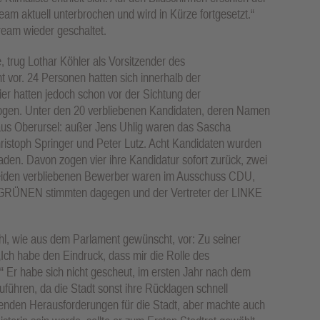
ream aktuell unterbrochen und wird in Kürze fortgesetzt.“
ream wieder geschaltet.
 trug Lothar Köhler als Vorsitzender des
 vor. 24 Personen hatten sich innerhalb der
er hatten jedoch schon vor der Sichtung der
ogen. Unter den 20 verbliebenen Kandidaten, deren Namen
us Oberursel: außer Jens Uhlig waren das Sascha
istoph Springer und Peter Lutz. Acht Kandidaten wurden
aden. Davon zogen vier ihre Kandidatur sofort zurück, zwei
 beiden verbliebenen Bewerber waren im Ausschuss CDU,
 GRÜNEN stimmten dagegen und der Vertreter der LINKE
Wahl, wie aus dem Parlament gewünscht, vor: Zu seiner
Ich habe den Eindruck, dass mir die Rolle des
“ Er habe sich nicht gescheut, im ersten Jahr nach dem
führen, da die Stadt sonst ihre Rücklagen schnell
ehenden Herausforderungen für die Stadt, aber machte auch