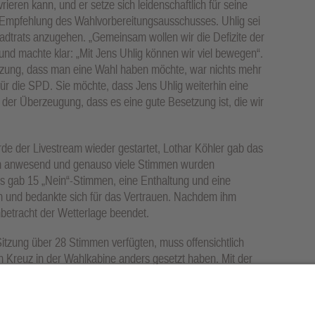
eren kann, und er setze sich leidenschaftlich für seine
 Empfehlung des Wahlvorbereitungsausschusses. Uhlig sei
adtrats anzugehen. „Gemeinsam wollen wir die Defizite der
und machte klar: „Mit Jens Uhlig können wir viel bewegen“.
tzung, dass man eine Wahl haben möchte, war nichts mehr
für die SPD. Sie möchte, dass Jens Uhlig weiterhin eine
d der Überzeugung, dass es eine gute Besetzung ist, die wir
 der Livestream wieder gestartet, Lothar Köhler gab das
en anwesend und genauso viele Stimmen wurden
es gab 15 „Nein“-Stimmen, eine Enthaltung und eine
n und bedankte sich für das Vertrauen. Nachdem ihm
nbetracht der Wetterlage beendet.
zung über 28 Stimmen verfügten, muss offensichtlich
n Kreuz in der Wahlkabine anders gesetzt haben. Mit der
tte, wären es sogar 31 Stimmen gewesen. Aber da die
onen vermutlich weniger beschäftigen, als die Frage nach der
 wann Jens Uhlig sein Amt antreten kann.