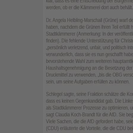
klar, dass es eine Entscheidung der Bürgermei
werden, ob er die Kämmerei dort auch behält.
Dr. Angela Helbling-Marschall (Grüne) warf 
haben, nachdem die Grünen ihren Teil erfüllt
Stadtkämmerer (Anmerkung: In der veröffentli
finden). Die fehlende Unterstützung für Chri
„persönlich verletzend, unfair, und politisch 
verwunderlich, dass sie es nun geschafft haben
bevorstehende Wahl zum weiteren hauptamtli
Haushaltsgenehmigung an die Besetzung der Ste
Druckmittel zu verwenden, „bis die OBG versorg
sein, um seine Aufgaben erfüllen zu können.
Schlegel sagte, seine Fraktion schätze die 
dass es keinen Gegenkandidat gab. Die Linke 
als Stadtkämmerer Prozesse zu optimieren, u
sagt Claudia Koch-Brandt für die AfD. Sie b
Viele Sachen, die die AfD gefordert habe, seie
(CDU) erläuterte die Vorteile, die die CDU bei