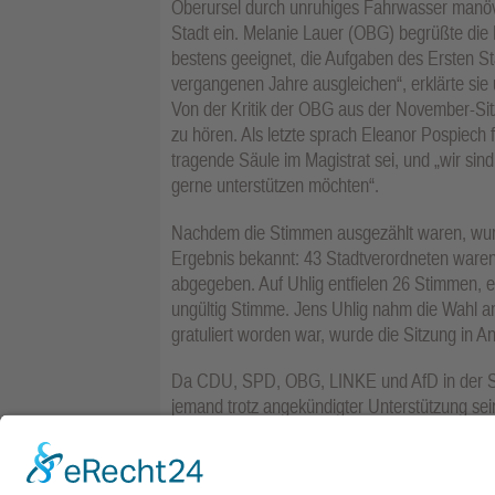
Oberursel durch unruhiges Fahrwasser manövri
Stadt ein. Melanie Lauer (OBG) begrüßte die
bestens geeignet, die Aufgaben des Ersten St
vergangenen Jahre ausgleichen“, erklärte sie 
Von der Kritik der OBG aus der November-Si
zu hören. Als letzte sprach Eleanor Pospiech 
tragende Säule im Magistrat sei, und „wir sin
gerne unterstützen möchten“.
Nachdem die Stimmen ausgezählt waren, wurde
Ergebnis bekannt: 43 Stadtverordneten war
abgegeben. Auf Uhlig entfielen 26 Stimmen, 
ungültig Stimme. Jens Uhlig nahm die Wahl a
gratuliert worden war, wurde die Sitzung in A
Da CDU, SPD, OBG, LINKE und AfD in der Sit
jemand trotz angekündigter Unterstützung sei
ULO, die im Ausschuss für Uhlig gestimmt ha
Mehrheit klar ist, wird diese Frage die Frakti
„Konkurrentenklage“ und nach dem Zeitpunkt,