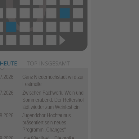
 HEUTE
TOP INSGESAMT
7.2026
Ganz Niederhöchstadt wird zur
Festmeile
7.2026
Zwischen Fachwerk, Wein und
Sommerabend: Der Rettershof
lädt wieder zum Weinfest ein
8.2026
Jugendchor Hochtaunus
präsentiert sein neues
Programm „Changes“
8.2026
„die 80er live“ – Die große