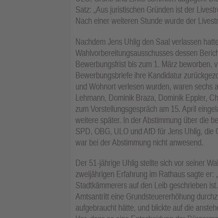
Satz: „Aus juristischen Gründen ist der Livest
Nach einer weiteren Stunde wurde der Livest
Nachdem Jens Uhlig den Saal verlassen hatte,
Wahlvorbereitungsausschusses dessen Bericht
Bewerbungsfrist bis zum 1. März beworben, vi
Bewerbungsbriefe ihre Kandidatur zurückgez
und Wohnort verlesen wurden, waren sechs a
Lehmann, Dominik Braza, Dominik Eppler, Chr
zum Vorstellungsgespräch am 15. April eingel
weitere später. In der Abstimmung über die
SPD, OBG, ULO und AfD für Jens Uhlig, die
war bei der Abstimmung nicht anwesend.
Der 51-jährige Uhlig stellte sich vor seiner 
zweijährigen Erfahrung im Rathaus sagte er: „
Stadtkämmerers auf den Leib geschrieben ist.
Amtsantritt eine Grundsteuererhöhung durchzu
aufgebraucht hätte, und blickte auf die anst