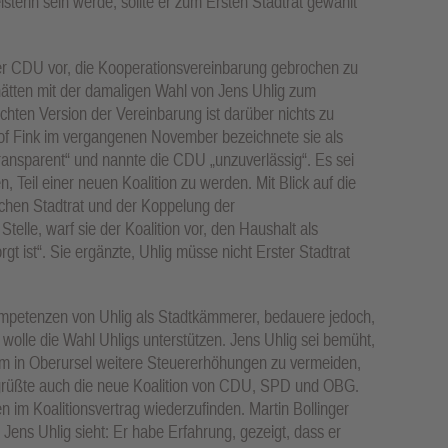
sterin sein werde, sollte er zum Ersten Stadtrat gewählt
der CDU vor, die Kooperationsvereinbarung gebrochen zu
 hätten mit der damaligen Wahl von Jens Uhlig zum
chten Version der Vereinbarung ist darüber nichts zu
stof Fink im vergangenen November bezeichnete sie als
intransparent“ und nannte die CDU „unzuverlässig“. Es sei
, Teil einer neuen Koalition zu werden. Mit Blick auf die
chen Stadtrat und der Koppelung der
lle, warf sie der Koalition vor, den Haushalt als
t ist“. Sie ergänzte, Uhlig müsse nicht Erster Stadtrat
Kompetenzen von Uhlig als Stadtkämmerer, bedauere jedoch,
wolle die Wahl Uhligs unterstützen. Jens Uhlig sei bemüht,
m in Oberursel weitere Steuererhöhungen zu vermeiden,
egrüßte auch die neue Koalition von CDU, SPD und OBG.
n im Koalitionsvertrag wiederzufinden. Martin Bollinger
 Jens Uhlig sieht: Er habe Erfahrung, gezeigt, dass er