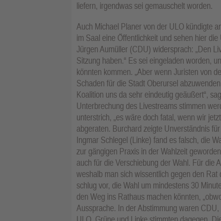
liefern, irgendwas sei gemauschelt worden.
Auch Michael Planer von der ULO kündigte an
im Saal eine Öffentlichkeit und sehen hier di
Jürgen Aumüller (CDU) widersprach: „Den Live
Sitzung haben.“ Es sei eingeladen worden, un
könnten kommen. „Aber wenn Juristen von de
Schaden für die Stadt Oberursel abzuwenden,
Koalition uns da sehr eindeutig geäußert“, sagt
Unterbrechung des Livestreams stimmen werd
unterstrich, „es wäre doch fatal, wenn wir je
abgeraten. Burchard zeigte Unverständnis für 
Ingmar Schlegel (Linke) fand es falsch, die Wa
zur gängigen Praxis in der Wahlzeit geworden
auch für die Verschiebung der Wahl. Für die 
weshalb man sich wissentlich gegen den Rat de
schlug vor, die Wahl um mindestens 30 Minute
den Weg ins Rathaus machen könnten, „obwoh
Aussprache. In der Abstimmung waren CDU, 
ULO, Grüne und Linke stimmten dagegen. Die K