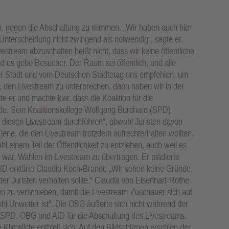
, gegen die Abschaltung zu stimmen. „Wir haben auch hier
e Unterscheidung nicht zwingend als notwendig“, sagte er.
stream abzuschalten heißt nicht, dass wir keine öffentliche
d es gebe Besucher. Der Raum sei öffentlich, und alle
r Stadt und vom Deutschen Städtetag uns empfehlen, um
 den Livestream zu unterbrechen, dann haben wir in der
e er und machte klar, dass die Koalition für die
e. Sein Koalitionskollege Wolfgang Burchard (SPD)
tzt diesen Livestream durchführen“, obwohl Juristen davon
jene, die den Livestream trotzdem aufrechterhalten wollten.
hl einem Teil der Öffentlichkeit zu entziehen, auch weil es
 war, Wahlen im Livestream zu übertragen. Er plädierte
AfD erklärte Claudia Koch-Brandt: „Wir sehen keine Gründe,
r Juristen verhalten sollte.“ Claudia von Eisenhart-Rothe
n zu verschieben, damit die Livestream-Zuschauer sich auf
l Unwetter ist“. Die OBG äußerte sich nicht während der
SPD, OBG und AfD für die Abschaltung des Livestreams,
limaliste enthielt sich. Auf den Bildschirmen erschien der