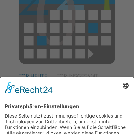
TOP HEUTE
TOP INSGESAMT
02.07.2026
Jetzt für Kulturförderpreis
bewerben
04.06.2026
Junge Musiker erringen Sieg
beim Mendelssohn-
Wettbewerb
23.07.2026
Partnerschaftsverein
Kronberg-Aberystwyth feiert