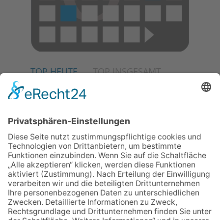
TOP HEUTE
TOP INSGESAMT
02.07.2026
Jetzt für Kulturförderpreis
bewerben
04.06.2026
Junge Musiker erringen Sieg
beim Mendelssohn-
Wettbewerb
23.07.2026
Partnerschaftsverein
Kronberg-Aberystwyth feiert
30-Jähriges
13.05.2026
GEWINNSPIEL
06.08.2026
„Die Globale Märchenstraße“:
Workshopreihe in der