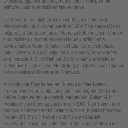
Dienstleistungen vor und hatte neben einem Schlepper mit
Mähwerk auch zwei Oldtimertraktoren dabei.
Die Schäferei Schmidt aus Butzbach-Maibach hatte zwei
Mutterschafe und ein Lamm aus ihrer 1.000 Tiere starken Herde
mitgebracht. Sie ziehen mit der Herde zu Fuß von einem Standort
zum nächsten, um unter anderem Naturschutzflächen zu
bewirtschaften. Neben Schafsfellen hatten sie auch Mähseife
dabei. Diese wird aus Lanolin, das aus Schafswolle gewonnen
wird, hergestellt. Schließlich bot „Die Milchbar“ aus Waldems
Kaffee und Eis aus eigener Herstellung an. Die Milch dazu stammt
von der Molkerei Hüttenthal im Odenwald.
Auch Oldtimer-Fans kamen am Sonntag auf ihre Kosten.
Traktoren von Fahr, Deutz, Lanz und Hanomag der 1950er und
1960er Jahre wurden ausgestellt, darunter ein „Brillant 601“
Frontlader von Hanomag aus dem Jahr 1968. Kein Traktor, aber
dennoch ein faszinierender Oldtimer war der „Kleinlöschfahrzeug
Trabant 601 K“ (KLF Trabbi) mit 26PS sowie Blaulicht,
Feuerwehrschlauch und Leiter. Der Trabbi wurde 1994 von der