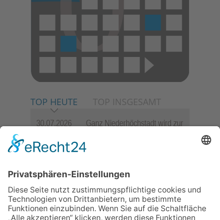
TOP HEUTE
TOP INSGESAMT
30.07.2026
Ganz Niederhöchstadt wird zur
Festmeile
06.08.2026
Hisamoto und Tölke begeistern
mit Werken von Walter
Wachsmuth
06.08.2026
Jugendchor Hochtaunus
präsentiert sein neues
Programm „Changes“
09.07.2026
Wasserampel steht auf Gelb: