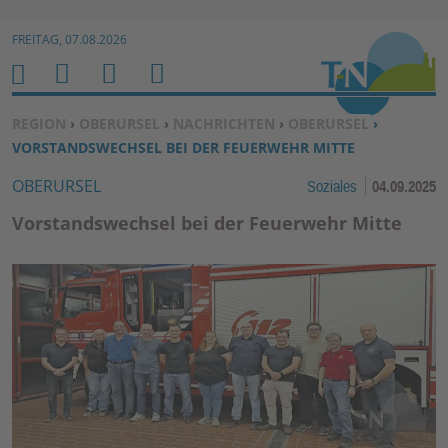
Zur Navigation springen ↓
FREITAG, 07.08.2026
Zum Inhalt springen ↓
M
S
B
H
E
U
E
O
SIE BEFINDEN SICH HIER:
REGION
›
OBERURSEL
›
NACHRICHTEN
›
OBERURSEL
›
N
C
N
M
VORSTANDSWECHSEL BEI DER FEUERWEHR MITTE
U
H
U
E
OBERURSEL
Soziales
04.09.2025
E
T
N
Z
Vorstandswechsel bei der Feuerwehr Mitte
E
R
F
U
N
K
TI
O
N