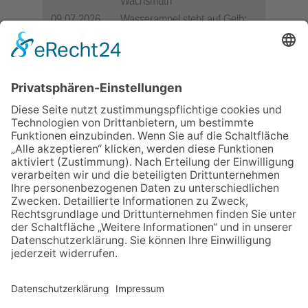
Wachsmuth
09.07.2026
Wasserampel steht auf Gelb:
Stadt ruft zum Wassersparen
auf
10.05.2026
Hauptamtlicher CDU-Stadtrat
für Friedrichsdorf?
12.05.2026
Zweisprachige Lesung im 7.
Himmel: Vom Geschenk zum
60. Geburtstag zur Autoren-
Karriere
11.05.2026
FREIE WÄHLER Bad
Homburg starten
Bürgerumfrage für Berliner
Siedlung und
Gartenfeldsiedlung