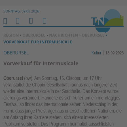
Zur Navigation springen ↓
SONNTAG, 09.08.2026
Zum Inhalt springen ↓
M
S
B
H
E
U
E
O
SIE BEFINDEN SICH HIER:
REGION
›
OBERURSEL
›
NACHRICHTEN
›
OBERURSEL
›
N
C
N
M
VORVERKAUF FÜR INTERMUSICALE
U
H
U
E
OBERURSEL
Kultur
13.09.2023
E
T
N
Z
Vorverkauf für Intermusicale
E
R
Oberursel
(ow). Am Sonntag, 15. Oktober, um 17 Uhr
F
veranstaltet die Chopin-Gesellschaft Taunus nach längerer Zeit
U
wieder eine Intermusicale in der Stadthalle. Das Konzept wurde
N
allerdings verändert. Handelte es sich früher um ein mehrtägiges
K
Festival, so findet das Internationale seinen Niederschlag in der
TI
Form, dass junge Preisträger aus unterschiedlichen Nationen, die
am Anfang ihrer Karriere stehen, sich einem interessierten
O
Publikum vorstellen. Das Programm beinhaltet ausschließlich
N