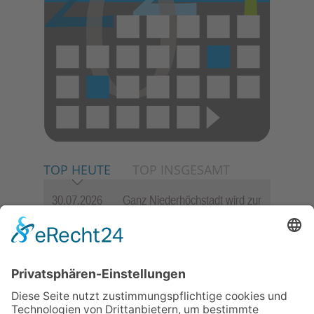
TOP HEUTE
TOP INSGESAMT
30.07.2026
Ganz Niederhöchstadt wird zur
Festmeile
23.07.2026
Zwischen Fachwerk, Wein und
Sommerabend: Der Rettershof
lädt wieder zum Weinfest ein
06.08.2026
„die 80er live“ – Die große
Stadiontour kommt nach