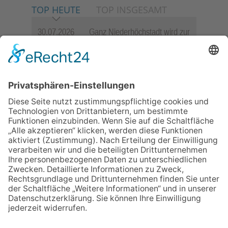
TOP HEUTE
TOP INSGESAMT
30.07.2026
Ganz Niederhöchstadt wird zur
Festmeile
06.08.2026
Hisamoto und Tölke begeistern
mit Werken von Walter
Wachsmuth
06.08.2026
Jugendchor Hochtaunus
präsentiert sein neues
Programm „Changes“
09.07.2026
Wasserampel steht auf Gelb:
Stadt ruft zum Wassersparen
auf
23.07.2026
Zwischen Fachwerk, Wein und
Sommerabend: Der Rettershof
lädt wieder zum Weinfest ein