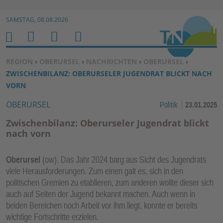
Zur Navigation springen ↓
SAMSTAG, 08.08.2026
Zum Inhalt springen ↓
M
S
B
H
E
U
E
O
SIE BEFINDEN SICH HIER:
REGION
›
OBERURSEL
›
NACHRICHTEN
›
OBERURSEL
›
N
C
N
M
ZWISCHENBILANZ: OBERURSELER JUGENDRAT BLICKT NACH
U
H
U
E
VORN
E
T
OBERURSEL
Politik
23.01.2025
N
Z
E
Zwischenbilanz: Oberurseler Jugendrat blickt
R
nach vorn
F
U
Oberursel
(ow). Das Jahr 2024 barg aus Sicht des Jugendrats
N
viele Herausforderungen. Zum einen galt es, sich in den
K
politischen Gremien zu etablieren, zum anderen wollte dieser sich
TI
auch auf Seiten der Jugend bekannt machen. Auch wenn in
beiden Bereichen noch Arbeit vor ihm liegt, konnte er bereits
O
wichtige Fortschritte erzielen.
N