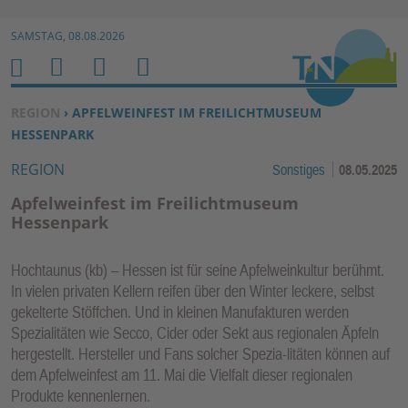
Zur Navigation springen ↓
SAMSTAG, 08.08.2026
Zum Inhalt springen ↓
M
S
B
H
E
U
E
O
SIE BEFINDEN SICH HIER:
REGION
› APFELWEINFEST IM FREILICHTMUSEUM
N
C
N
M
HESSENPARK
U
H
U
E
REGION
Sonstiges
08.05.2025
E
T
N
Z
Apfelweinfest im Freilichtmuseum
E
Hessenpark
R
F
Hochtaunus (kb) – Hessen ist für seine Apfelweinkultur berühmt.
U
In vielen privaten Kellern reifen über den Winter leckere, selbst
N
gekelterte Stöffchen. Und in kleinen Manufakturen werden
K
Spezialitäten wie Secco, Cider oder Sekt aus regionalen Äpfeln
hergestellt. Hersteller und Fans solcher Spezia-litäten können auf
TI
dem Apfelweinfest am 11. Mai die Vielfalt dieser regionalen
O
Produkte kennenlernen.
N