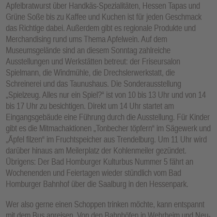
Apfelbratwurst über Handkäs-Spezialitäten, Hessen Tapas und
Grüne Soße bis zu Kaffee und Kuchen ist für jeden Geschmack
das Richtige dabei. Außerdem gibt es regionale Produkte und
Merchandising rund ums Thema Apfelwein. Auf dem
Museumsgelände sind an diesem Sonntag zahlreiche
Ausstellungen und Werkstätten betreut: der Friseursalon
Spielmann, die Windmühle, die Drechslerwerkstatt, die
Schreinerei und das Taunushaus. Die Sonderausstellung
„Spielzeug. Alles nur ein Spiel?“ ist von 10 bis 13 Uhr und von 14
bis 17 Uhr zu besichtigen. Direkt um 14 Uhr startet am
Eingangsgebäude eine Führung durch die Ausstellung. Für Kinder
gibt es die Mitmachaktionen „Tonbecher töpfern“ im Sägewerk und
„Äpfel filzen“ im Fruchtspeicher aus Trendelburg. Um 11 Uhr wird
darüber hinaus am Meilerplatz der Kohlenmeiler gezündet.
Übrigens: Der Bad Homburger Kulturbus Nummer 5 fährt an
Wochenenden und Feiertagen wieder stündlich vom Bad
Homburger Bahnhof über die Saalburg in den Hessenpark.
Wer also gerne einen Schoppen trinken möchte, kann entspannt
mit dem Bus anreisen. Von den Bahnhöfen in Wehrheim und Neu-