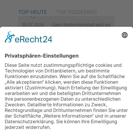
TOP HEUTE
TOP INSGESAMT
30.07.2026
Ganz Niederhöchstadt wird zur
Festmeile
06.08.2026
Jugendchor Hochtaunus
präsentiert sein neues
Programm „Changes“
23.07.2026
Zwischen Fachwerk, Wein und
Sommerabend: Der Rettershof
lädt wieder zum Weinfest ein
06.08.2026
Hisamoto und Tölke begeistern
mit Werken von Walter
Wachsmuth
09.07.2026
Wasserampel steht auf Gelb:
Stadt ruft zum Wassersparen
auf