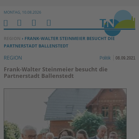
Zur Navigation springen ↓
MONTAG, 10.08.2026
Zum Inhalt springen ↓
M
S
B
H
E
U
E
O
SIE BEFINDEN SICH HIER:
REGION
› FRANK-WALTER STEINMEIER BESUCHT DIE
N
C
N
M
PARTNERSTADT BALLENSTEDT
U
H
U
E
REGION
Politik
08.09.2021
E
T
N
Z
Frank-Walter Steinmeier besucht die
E
Partnerstadt Ballenstedt
R
F
U
N
K
TI
O
N