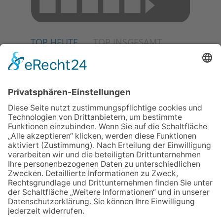
TOP HEUTE
TOP INSGESAMT
04.06.2026
Junge Musiker erringen Sieg
beim Mendelssohn-
Wettbewerb
13.05.2026
GEWINNSPIEL
02.07.2026
Jetzt für Kulturförderpreis
bewerben
23.07.2026
Partnerschaftsverein
Kronberg-Aberystwyth feiert
30-Jähriges
06.08.2026
„die 80er live“ – Die große
Stadiontour kommt nach
Frankfurt