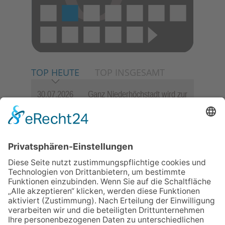
TOP HEUTE
TOP INSGESAMT
30.07.2026
Ganz Niederhöchstadt wird zur
Festmeile
06.08.2026
Jugendchor Hochtaunus
präsentiert sein neues
Programm „Changes“
23.07.2026
Zwischen Fachwerk, Wein und
Sommerabend: Der Rettershof
lädt wieder zum Weinfest ein
06.08.2026
Hisamoto und Tölke begeistern
mit Werken von Walter
Wachsmuth