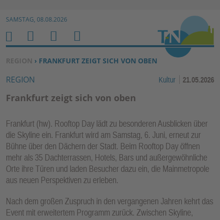
Zur Navigation springen ↓
SAMSTAG, 08.08.2026
Zum Inhalt springen ↓
M
S
B
H
E
U
E
O
SIE BEFINDEN SICH HIER:
REGION
› FRANKFURT ZEIGT SICH VON OBEN
N
C
N
M
REGION
Kultur
21.05.2026
U
H
U
E
E
T
Frankfurt zeigt sich von oben
N
Z
E
Frankfurt (hw). Rooftop Day lädt zu besonderen Ausblicken über
R
die Skyline ein. Frankfurt wird am Samstag, 6. Juni, erneut zur
F
Bühne über den Dächern der Stadt. Beim Rooftop Day öffnen
U
mehr als 35 Dachterrassen, Hotels, Bars und außergewöhnliche
N
Orte ihre Türen und laden Besucher dazu ein, die Mainmetropole
K
aus neuen Perspektiven zu erleben.
TI
Nach dem großen Zuspruch in den vergangenen Jahren kehrt das
O
Event mit erweitertem Programm zurück. Zwischen Skyline,
N