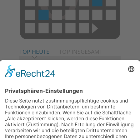
TOP HEUTE
TOP INSGESAMT
06.08.2026
Neuer NaturErlebnispfad
eröffnet: Kleine „Wald-
Detektive“ auf den Spuren der
Maus
30.07.2026
Ganz Niederhöchstadt wird zur
Festmeile
06.08.2026
Baustellenführung führt auch in
die Zukunft der Stadt
Königstein
06.08.2026
Klinikforum zum Thema