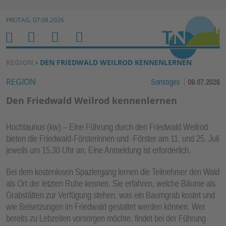
Zur Navigation springen ↓
FREITAG, 07.08.2026
Zum Inhalt springen ↓
M
S
B
H
E
U
E
O
SIE BEFINDEN SICH HIER:
REGION
› DEN FRIEDWALD WEILROD KENNENLERNEN
N
C
N
M
REGION
Sonstiges
09.07.2026
U
H
U
E
E
T
Den Friedwald Weilrod kennenlernen
N
Z
E
Hochtaunus (kw) – Eine Führung durch den Friedwald Weilrod
R
bieten die Friedwald-Försterinnen und -Förster am 11. und 25. Juli
F
jeweils um 15.30 Uhr an. Eine Anmeldung ist erforderlich.
U
N
Bei dem kostenlosen Spaziergang lernen die Teilnehmer den Wald
als Ort der letzten Ruhe kennen. Sie erfahren, welche Bäume als
K
Grabstätten zur Verfügung stehen, was ein Baumgrab kostet und
TI
wie Beisetzungen im Friedwald gestaltet werden können. Wer
O
bereits zu Lebzeiten vorsorgen möchte, findet bei der Führung
N