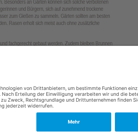
. Besonders an Gärten können sich solche verbotenen
ürgerinnen und Bürgern, sich auf zunehmend trockene
sser zum Gießen zu sammeln. Gärten sollten am besten
n. Rasen erholt sich meist auch ohne zusätzliche
 und fachgerecht gebaut werden. Zudem bleiben Brunnen
h zu starke Entnahmen überlastet werden. Wasser, mit dem
 Beispiel noch als Gießwasser dienen. Die Befüllung
it dem jeweiligen Wasserversorger abgestimmt werden.
NACH OBEN
Impressum
Datenschutz
Netiquette
FAQ
AGB
Copyright Taunus Nachrichten 2009 bis 2026
Powered by
native:media
.