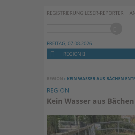
REGISTRIERUNG LESER-REPORTER
A
FREITAG, 07.08.2026
REGION
H
O
M
SIE BEFINDEN SICH HIER:
REGION
› KEIN WASSER AUS BÄCHEN EN
E
REGION
Kein Wasser aus Bäche