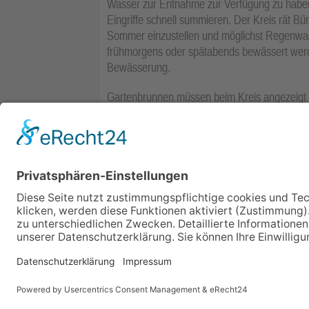
Wasser zur Entnahme zur Verfügung zu haben
Eingriffe schnell summieren. Der Kreis rät B
Sommer einzustellen und möglichst Regenwa
frühmorgens oder spätabends bewässert werde
Bewässerung.
Gartenbrunnen müssen beim Kreis angezeigt
nur langfristig ergiebig, wenn sie nicht durc
Obst oder Gemüse gewaschen wurde, kann zum
größerer Schwimmbecken oder Pools sollte m