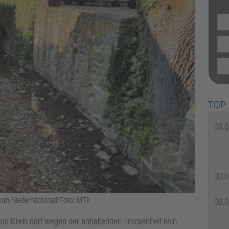
TOP
06.0
30.0
born-NiederhöchstadtFoto: MTK
06.0
s-Kreis darf wegen der anhaltenden Trockenheit kein