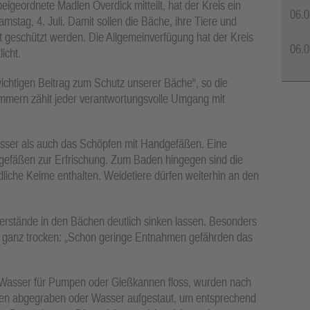
geordnete Madlen Overdick mitteilt, hat der Kreis ein
06.0
amstag, 4. Juli. Damit sollen die Bäche, ihre Tiere und
 geschützt werden. Die Allgemeinverfügung hat der Kreis
06.0
licht.
wichtigen Beitrag zum Schutz unserer Bäche“, so die
mmern zählt jeder verantwortungsvolle Umgang mit
sser als auch das Schöpfen mit Handgefäßen. Eine
gefäßen zur Erfrischung. Zum Baden hingegen sind die
liche Keime enthalten. Weidetiere dürfen weiterhin an den
serstände in den Bächen deutlich sinken lassen. Besonders
e ganz trocken: „Schon geringe Entnahmen gefährden das
g Wasser für Pumpen oder Gießkannen floss, wurden nach
len abgegraben oder Wasser aufgestaut, um entsprechend