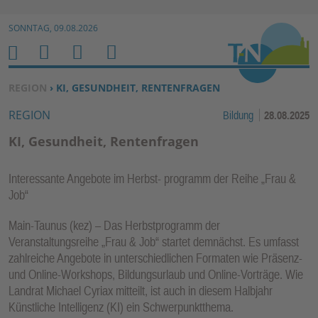
Zur Navigation springen ↓
SONNTAG, 09.08.2026
Zum Inhalt springen ↓
M
S
B
H
E
U
E
O
SIE BEFINDEN SICH HIER:
REGION
› KI, GESUNDHEIT, RENTENFRAGEN
N
C
N
M
REGION
Bildung
28.08.2025
U
H
U
E
E
T
KI, Gesundheit, Rentenfragen
N
Z
E
Interessante Angebote im Herbst- programm der Reihe „Frau &
R
Job“
F
U
Main-Taunus (kez) – Das Herbstprogramm der
N
Veranstaltungsreihe „Frau & Job“ startet demnächst. Es umfasst
zahlreiche Angebote in unterschiedlichen Formaten wie Präsenz-
K
und Online-Workshops, Bildungsurlaub und Online-Vorträge. Wie
TI
Landrat Michael Cyriax mitteilt, ist auch in diesem Halbjahr
O
Künstliche Intelligenz (KI) ein Schwerpunktthema.
N