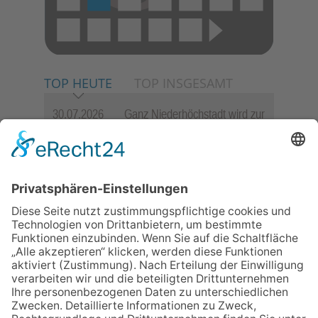
TOP HEUTE
TOP INSGESAMT
30.07.2026
Ganz Niederhöchstadt wird zur
Festmeile
06.08.2026
Jugendchor Hochtaunus
präsentiert sein neues
Programm „Changes“
23.07.2026
Zwischen Fachwerk, Wein und
Sommerabend: Der Rettershof
lädt wieder zum Weinfest ein
06.08.2026
Hisamoto und Tölke begeistern
mit Werken von Walter
Wachsmuth
09.07.2026
Wasserampel steht auf Gelb: