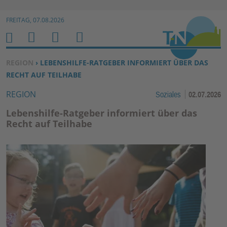
Zur Navigation springen ↓
FREITAG, 07.08.2026
Zum Inhalt springen ↓
M
S
B
H
E
U
E
O
SIE BEFINDEN SICH HIER:
REGION
› LEBENSHILFE-RATGEBER INFORMIERT ÜBER DAS
N
C
N
M
RECHT AUF TEILHABE
U
H
U
E
REGION
Soziales
02.07.2026
E
T
N
Z
Lebenshilfe-Ratgeber informiert über das
E
Recht auf Teilhabe
R
F
U
N
K
TI
O
N