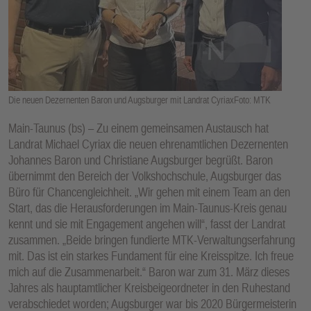
E
N
Die neuen Dezernenten Baron und Augsburger mit Landrat CyriaxFoto: MTK
Main-Taunus (bs) – Zu einem gemeinsamen Austausch hat
Landrat Michael Cyriax die neuen ehrenamtlichen Dezernenten
Johannes Baron und Christiane Augsburger begrüßt. Baron
übernimmt den Bereich der Volkshochschule, Augsburger das
Büro für Chancengleichheit. „Wir gehen mit einem Team an den
Start, das die Herausforderungen im Main-Taunus-Kreis genau
kennt und sie mit Engagement angehen will“, fasst der Landrat
zusammen. „Beide bringen fundierte MTK-Verwaltungserfahrung
mit. Das ist ein starkes Fundament für eine Kreisspitze. Ich freue
mich auf die Zusammenarbeit.“ Baron war zum 31. März dieses
Jahres als hauptamtlicher Kreisbeigeordneter in den Ruhestand
verabschiedet worden; Augsburger war bis 2020 Bürgermeisterin