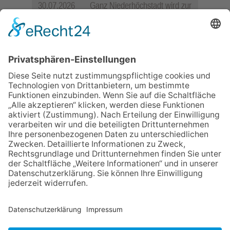
30.07.2026
Ganz Niederhöchstadt wird zur
Festmeile
06.08.2026
Hisamoto und Tölke begeistern
mit Werken von Walter
Wachsmuth
06.08.2026
Jugendchor Hochtaunus
präsentiert sein neues
Programm „Changes“
09.07.2026
Wasserampel steht auf Gelb:
Stadt ruft zum Wassersparen
auf
23.07.2026
Zwischen Fachwerk, Wein und
Sommerabend: Der Rettershof
lädt wieder zum Weinfest ein
NACH OBEN