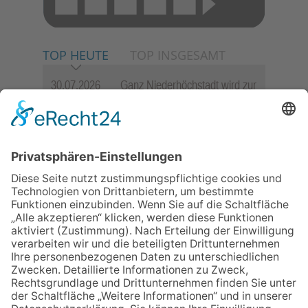
TOP HEUTE
TOP INSGESAMT
30.07.2026
Ganz Niederhöchstadt wird zur
Festmeile
06.08.2026
Jugendchor Hochtaunus
präsentiert sein neues
Programm „Changes“
06.08.2026
Hisamoto und Tölke begeistern
mit Werken von Walter
Wachsmuth
23.07.2026
Zwischen Fachwerk, Wein und
Sommerabend: Der Rettershof
lädt wieder zum Weinfest ein
09.07.2026
Wasserampel steht auf Gelb:
Stadt ruft zum Wassersparen
auf