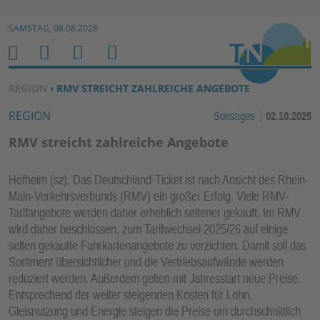
Zur Navigation springen ↓
SAMSTAG, 08.08.2026
Zum Inhalt springen ↓
M
S
B
H
E
U
E
O
SIE BEFINDEN SICH HIER:
REGION
› RMV STREICHT ZAHLREICHE ANGEBOTE
N
C
N
M
REGION
Sonstiges
02.10.2025
U
H
U
E
E
T
RMV streicht zahlreiche Angebote
N
Z
E
Hofheim (sz). Das Deutschland-Ticket ist nach Ansicht des Rhein-
R
Main-Verkehrsverbunds (RMV) ein großer Erfolg. Viele RMV-
F
Tarifangebote werden daher erheblich seltener gekauft. Im RMV
U
wird daher beschlossen, zum Tarifwechsel 2025/26 auf einige
N
selten gekaufte Fahrkartenangebote zu verzichten. Damit soll das
K
Sortiment übersichtlicher und die Vertriebsaufwände werden
TI
reduziert werden. Außerdem gelten mit Jahresstart neue Preise.
Entsprechend der weiter steigenden Kosten für Lohn,
O
Gleisnutzung und Energie steigen die Preise um durchschnittlich
N