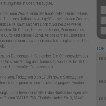
ratungsstelle in Oberursel zugute.
ember, dem Wochenende des traditionellen Herbsttreibens
die Türen des Rathauses weit geöffnet sein für den Zustrom
ißt: Leute, kauft Taschen! Doch zuvor heißt es wieder:
ucksäcke für Damen, Herren und Kinder, Portemonnaies
e Gürtel und schöne Tücher. All das kann im Oberurseler
iertonne mit dem Taschenbörsenplakat gelegt werden. Und
elt.
TOP
st, bis Donnerstag, 4. September. Die Öffnungszeiten des
06.0
 12 Uhr sowie Montag und Donnerstag von 13.30 bis 18 Uhr.
rmation, Hauptstraße 13a, gesammelt.
onnerstag, Freitag von 9 bis 17 Uhr sowie Samstag und
06.0
Schmuck kann gerne mit den Taschen abgegeben werden.
gs- und Interventionsstelle in den Briefkasten legen oder
n: Telefon 06171 51768, Oberhöchstadter Str. 3, 61440
06.0