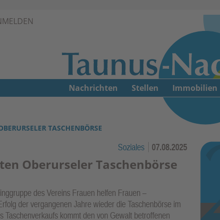
Zur Navigation springen ↓
NMELDEN
Zum Inhalt springen ↓
Nachrichten
Stellen
Immobilien
OBERURSELER TASCHENBÖRSE
Soziales
07.08.2025
ten Oberurseler Taschenbörse
isinggruppe des Vereins Frauen helfen Frauen –
Erfolg der vergangenen Jahre wieder die Taschenbörse im
es Taschenverkaufs kommt den von Gewalt betroffenen