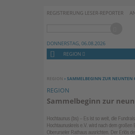
REGISTRIERUNG LESER-REPORTER
A
DONNERSTAG, 06.08.2026
REGION
H
O
M
SIE BEFINDEN SICH HIER:
REGION
› SAMMELBEGINN ZUR NEUNTEN 
E
REGION
Sammelbeginn zur neun
Hochtaunus (bs) – Es ist so weit, die Fundra
Hochtaunuskreis e.V. wird nach dem großen 
Oberurseler Rathaus ausrichten. Der Erlös d