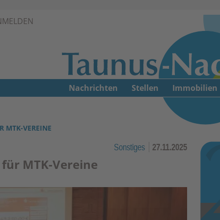
Zur Navigation springen ↓
NMELDEN
Zum Inhalt springen ↓
Nachrichten
Stellen
Immobilien
R MTK-VEREINE
Sonstiges
27.11.2025
n für MTK-Vereine