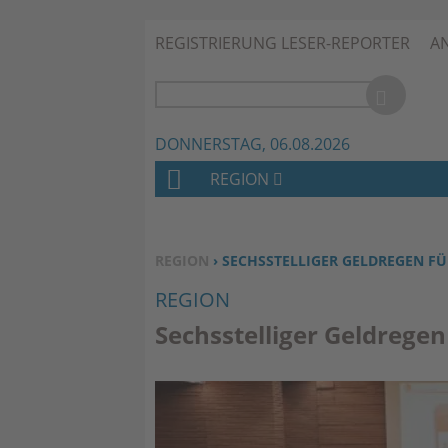
REGISTRIERUNG LESER-REPORTER
A
DONNERSTAG, 06.08.2026
REGION
H
O
M
SIE BEFINDEN SICH HIER:
REGION
› SECHSSTELLIGER GELDREGEN FÜ
E
REGION
Sechsstelliger Geldrege