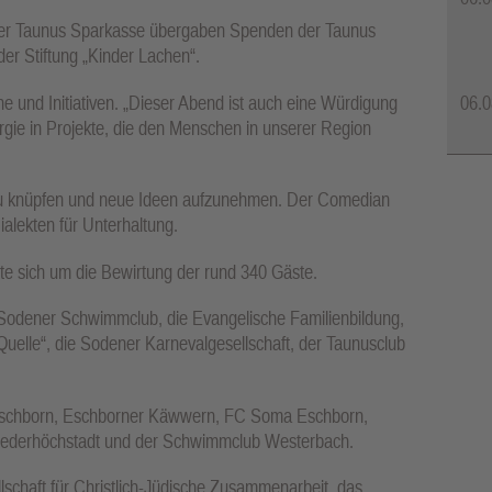
n der Taunus Sparkasse übergaben Spenden der Taunus
er Stiftung „Kinder Lachen“.
 und Initiativen. „Dieser Abend ist auch eine Würdigung
06.0
ergie in Projekte, die den Menschen in unserer Region
zu knüpfen und neue Ideen aufzunehmen. Der Comedian
alekten für Unterhaltung.
 sich um die Bewirtung der rund 340 Gäste.
Sodener Schwimmclub, die Evangelische Familienbildung,
Quelle“, die Sodener Karnevalgesellschaft, der Taunusclub
Eschborn, Eschborner Käwwern, FC Soma Eschborn,
n Niederhöchstadt und der Schwimmclub Westerbach.
schaft für Christlich-Jüdische Zusammenarbeit, das