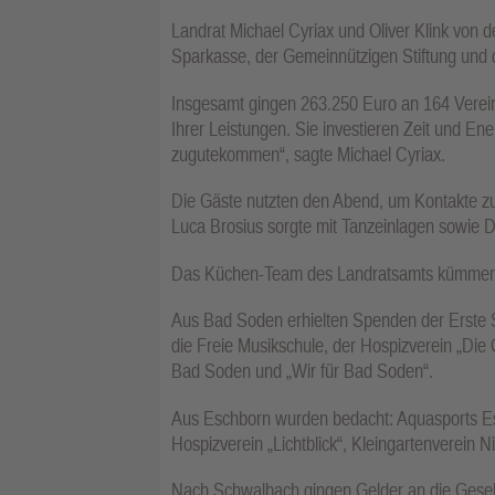
Landrat Michael Cyriax und Oliver Klink vo
Sparkasse, der Gemeinnützigen Stiftung und d
Insgesamt gingen 263.250 Euro an 164 Vereine
Ihrer Leistungen. Sie investieren Zeit und En
zugutekommen“, sagte Michael Cyriax.
Die Gäste nutzten den Abend, um Kontakte 
Luca Brosius sorgte mit Tanzeinlagen sowie Di
Das Küchen-Team des Landratsamts kümmerte
Aus Bad Soden erhielten Spenden der Erste 
die Freie Musikschule, der Hospizverein „Die 
Bad Soden und „Wir für Bad Soden“.
Aus Eschborn wurden bedacht: Aquasports 
Hospizverein „Lichtblick“, Kleingartenverei
Nach Schwalbach gingen Gelder an die Gesell