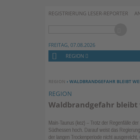
REGISTRIERUNG LESER-REPORTER
A
FREITAG, 07.08.2026
REGION
H
O
M
SIE BEFINDEN SICH HIER:
REGION
› WALDBRANDGEFAHR BLEIBT WE
E
REGION
Waldbrandgefahr bleibt 
Main-Taunus (kez) – Trotz der Regenfälle der
Südhessen hoch. Darauf weist das Regierung
der langen Trockenperiode nicht ausgereicht