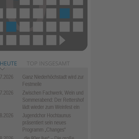
 HEUTE
TOP INSGESAMT
7.2026
Ganz Niederhöchstadt wird zur
Festmeile
7.2026
Zwischen Fachwerk, Wein und
Sommerabend: Der Rettershof
lädt wieder zum Weinfest ein
8.2026
Jugendchor Hochtaunus
präsentiert sein neues
Programm „Changes“
8.2026
„die 80er live“ – Die große