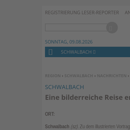
REGISTRIERUNG LESER-REPORTER
A
SONNTAG, 09.08.2026
SCHWALBACH
H
O
M
SIE BEFINDEN SICH HIER:
REGION
›
SCHWALBACH
›
NACHRICHTEN
E
SCHWALBACH
Eine bilderreiche Reise 
ORT:
Schwalbach
(sz)
. Zu dem illustrierten Vortr