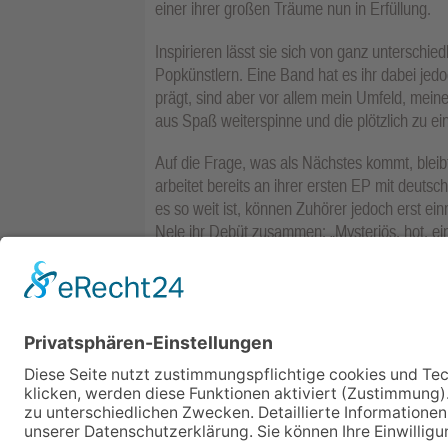
einer ihrer großen Träume nun in Erfüllung.
Inspirieren lässt sie sich von ganz unterschiedl
Popkünstlern. Eine Band hat es ihr dabei je
prägt, sind aber vor allem mein Umfeld, meine
aus Spaß weiterspinne und die plötzlich zu 
Auf die Frage, was als Nächstes kommt, bleibt 
arbeitet bereits an ihrer ersten EP mit deutsc
es so weit ist, können Zuhörer jedoch erst e
Nele ihr Debüt zusammen: „Mysteriös, hot, ein
Nele Cramer von Laue veröffentlicht ihren e
Ernst Golla