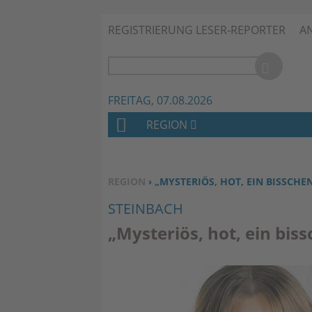
REGISTRIERUNG LESER-REPORTER
A
FREITAG, 07.08.2026
REGION
H
O
M
SIE BEFINDEN SICH HIER:
REGION
› „MYSTERIÖS, HOT, EIN BISSCHE
E
STEINBACH
„Mysteriös, hot, ein bis