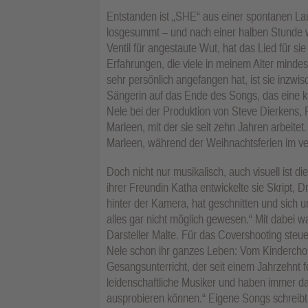
Entstanden ist „SHE“ aus einer spontanen Lau
losgesummt – und nach einer halben Stunde war
Ventil für angestaute Wut, hat das Lied für s
Erfahrungen, die viele in meinem Alter mind
sehr persönlich angefangen hat, ist sie inzwis
Sängerin auf das Ende des Songs, das eine k
Nele bei der Produktion von Steve Dierkens,
Marleen, mit der sie seit zehn Jahren arbei
Marleen, während der Weihnachtsferien im v
Doch nicht nur musikalisch, auch visuell ist 
ihrer Freundin Katha entwickelte sie Skript, 
hinter der Kamera, hat geschnitten und sich
alles gar nicht möglich gewesen.“ Mit dabei 
Darsteller Malte. Für das Covershooting steuer
Nele schon ihr ganzes Leben: Vom Kinderchor 
Gesangsunterricht, der seit einem Jahrzehnt fes
leidenschaftliche Musiker und haben immer da
ausprobieren können.“ Eigene Songs schreibt s