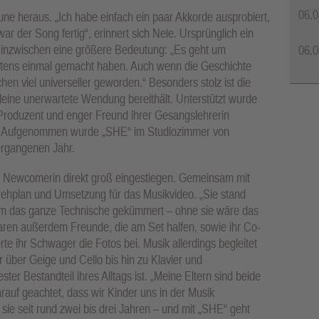
06.0
ne heraus. „Ich habe einfach ein paar Akkorde ausprobiert,
 der Song fertig“, erinnert sich Nele. Ursprünglich ein
ie inzwischen eine größere Bedeutung: „Es geht um
06.0
estens einmal gemacht haben. Auch wenn die Geschichte
chen viel universeller geworden.“ Besonders stolz ist die
leine unerwartete Wendung bereithält. Unterstützt wurde
 Produzent und enger Freund ihrer Gesangslehrerin
tet. Aufgenommen wurde „SHE“ im Studiozimmer von
ergangenen Jahr.
die Newcomerin direkt groß eingestiegen. Gemeinsam mit
Drehplan und Umsetzung für das Musikvideo. „Sie stand
 um das ganze Technische gekümmert – ohne sie wäre das
waren außerdem Freunde, die am Set halfen, sowie ihr Co-
te ihr Schwager die Fotos bei. Musik allerdings begleitet
über Geige und Cello bis hin zu Klavier und
ter Bestandteil ihres Alltags ist. „Meine Eltern sind beide
rauf geachtet, dass wir Kinder uns in der Musik
ie seit rund zwei bis drei Jahren – und mit „SHE“ geht