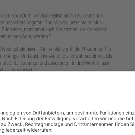
ichen Vorbildern, von Billie Eilish bis hin zu deutschen
doch besonders angetan: The Marías. „Was meine Musik
 Erlebnisse, manchmal auch Situationen, die ich einfach
einem echten Song werden.“
Nele geheimnisvoll. Nur so viel verrät die 20-Jährige: Sie
hen Songs. Und auch Live-Auftritte sind wahrscheinlich. Bis
inmal „SHE“ streamen und anschauen. In drei Worten fasst
 bisschen toxisch.“
rsten Song „SHE“ unter dem Künstlernamen „NeLA“.Foto:
NACH OBEN
Impressum
Datenschutz
Netiquette
FAQ
AGB