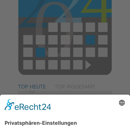
E
N
TOP HEUTE
TOP INSGESAMT
06.08.2026
Neuer NaturErlebnispfad
eröffnet: Kleine „Wald-
Detektive“ auf den Spuren der
Maus
30.07.2026
Ganz Niederhöchstadt wird zur