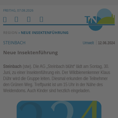
Zur Navigation springen ↓
FREITAG, 07.08.2026
Zum Inhalt springen ↓
M
S
B
H
E
U
E
O
SIE BEFINDEN SICH HIER:
REGION
› NEUE INSEKTENFÜHRUNG
N
C
N
M
STEINBACH
Umwelt
12.06.2024
U
H
U
E
E
T
Neue Insektenführung
N
Z
E
Steinbach
(stw). Die AG „Steinbach blüht“ lädt am Sontag, 30.
R
Juni, zu einer Insektenführung ein. Der Wildbienenkenner Klaus
F
Dühr wird die Gruppe leiten. Diesmal erkunden die Teilnehmer
U
den Grünen Weg. Treffpunkt ist um 15 Uhr in der Nähe des
N
Weidendoms. Auch Kinder sind herzlich eingeladen.
K
TI
O
N