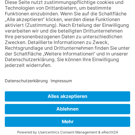
Festmeile
06.08.2026
Baustellenführung führt auch in
die Zukunft der Stadt
Königstein
06.08.2026
Klinikforum zum Thema
Karpaltunnelsyndrom
06.08.2026
Gewinnspiel zum Start ins
Schuljahr
NACH OBEN
Impressum
Datenschutz
Netiquette
FAQ
AGB
Copyright Taunus Nachrichten 2009 bis 2026
Powered by
native:media
.