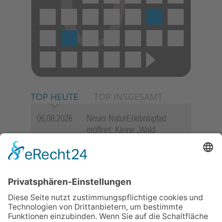
TOP HEUTE
TOP INSGESAMT
06.08.2026
Neuer NaturErlebnispfad
eröffnet: Kleine „Wald-
Detektive“ auf den Spuren der
Maus
06.08.2026
Baustellenführung führt auch in
die Zukunft der Stadt
Königstein
06.08.2026
„Rock auf der Burg“ lässt
Königstein beben