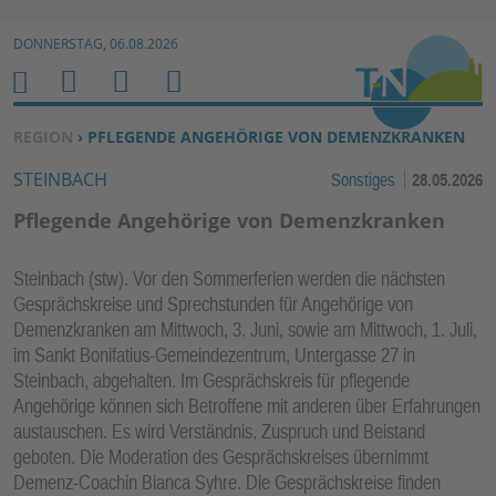
Zur Navigation springen ↓
DONNERSTAG, 06.08.2026
Zum Inhalt springen ↓
M
S
B
H
E
U
E
O
SIE BEFINDEN SICH HIER:
REGION
› PFLEGENDE ANGEHÖRIGE VON DEMENZKRANKEN
N
C
N
M
STEINBACH
Sonstiges
28.05.2026
U
H
U
E
E
T
Pflegende Angehörige von Demenzkranken
N
Z
E
Steinbach (stw). Vor den Sommerferien werden die nächsten
R
Gesprächskreise und Sprechstunden für Angehörige von
F
Demenzkranken am Mittwoch, 3. Juni, sowie am Mittwoch, 1. Juli,
U
im Sankt Bonifatius-Gemeindezentrum, Untergasse 27 in
N
Steinbach, abgehalten. Im Gesprächskreis für pflegende
K
Angehörige können sich Betroffene mit anderen über Erfahrungen
TI
austauschen. Es wird Verständnis, Zuspruch und Beistand
geboten. Die Moderation des Gesprächskreises übernimmt
O
Demenz-Coachin Bianca Syhre. Die Gesprächskreise finden
N