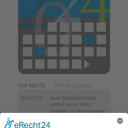
TOP HEUTE
TOP INSGESAMT
06.08.2026
Neuer NaturErlebnispfad
eröffnet: Kleine „Wald-
Detektive“ auf den Spuren der
Maus
06.08.2026
„Rock auf der Burg“ lässt