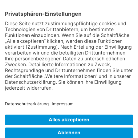
Königstein beben
06.08.2026
„Freundschaft, das ist wie
Heimat“ – Lions-Präsident
Jürgen Rohrmann setzt auf
Gemeinschaft und Bewährtes
06.08.2026
Schulranzen schenken Kindern
einen guten Start
06.08.2026
Zwischen Fachwerk, Wein und
Musik: Erste Kronberger
Weinzeit begeistert die
Burgstadt
NACH OBEN
Impressum
Datenschutz
Netiquette
FAQ
AGB