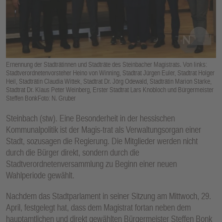
E
N
Ernennung der Stadträtinnen und Stadträte des Steinbacher Magistrats. Von links:
Stadtverordnetenvorsteher Heino von Winning, Stadtrat Jürgen Euler, Stadtrat Holger
Heil, Stadträtin Claudia Wittek, Stadtrat Dr. Jörg Odewald, Stadträtin Marion Starke,
Stadtrat Dr. Klaus Peter Weinberg, Erster Stadtrat Lars Knobloch und Bürgermeister
Steffen BonkFoto: N. Gruber
Steinbach (stw). Eine Besonderheit in der hessischen
Kommunalpolitik ist der Magis-trat als Verwaltungsorgan einer
Stadt, sozusagen die Regierung. Die Mitglieder werden nicht
durch die Bürger direkt, sondern durch die
Stadtverordnetenversammlung zu Beginn einer neuen
Wahlperiode gewählt.
Nachdem das Stadtparlament in seiner Sitzung am Mittwoch, 29.
April, festgelegt hat, dass dem Magistrat fortan neben dem
hauptamtlichen und direkt gewählten Bürgermeister Steffen Bonk