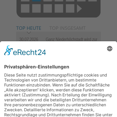
TOP HEUTE
TOP INSGESAMT
30.07.2026
Ganz Niederhöchstadt wird zur
Festmeile
06.08.2026
Jugendchor Hochtaunus
präsentiert sein neues
Programm „Changes“
23.07.2026
Zwischen Fachwerk, Wein und
Sommerabend: Der Rettershof
lädt wieder zum Weinfest ein
06.08.2026
Hisamoto und Tölke begeistern
mit Werken von Walter
Wachsmuth
09.07.2026
Wasserampel steht auf Gelb:
Stadt ruft zum Wassersparen