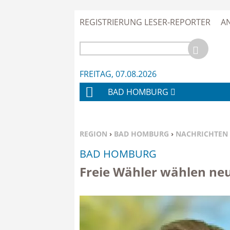
REGISTRIERUNG LESER-REPORTER
A
FREITAG, 07.08.2026
BAD HOMBURG
H
O
M
SIE BEFINDEN SICH HIER:
REGION
›
BAD HOMBURG
›
NACHRICHTEN
E
BAD HOMBURG
Freie Wähler wählen ne