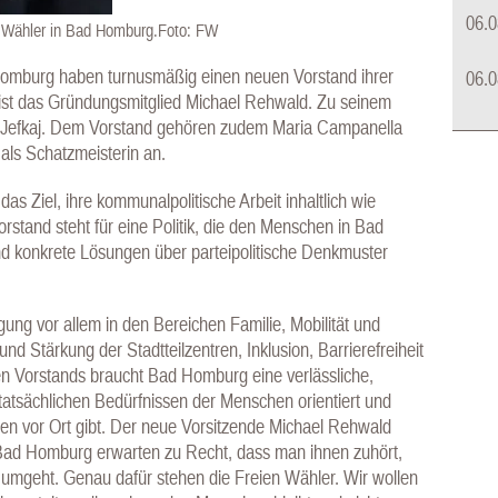
06.0
n Wähler in Bad Homburg.Foto: FW
omburg haben turnusmäßig einen neuen Vorstand ihrer
06.0
 ist das Gründungsmitglied Michael Rehwald. Zu seinem
et Jefkaj. Dem Vorstand gehören zudem Maria Campanella
 als Schatzmeisterin an.
as Ziel, ihre kommunalpolitische Arbeit inhaltlich wie
orstand steht für eine Politik, die den Menschen in Bad
nd konkrete Lösungen über parteipolitische Denkmuster
gung vor allem in den Bereichen Familie, Mobilität und
nd Stärkung der Stadtteilzentren, Inklusion, Barrierefreiheit
n Vorstands braucht Bad Homburg eine verlässliche,
tatsächlichen Bedürfnissen der Menschen orientiert und
en vor Ort gibt. Der neue Vorsitzende Michael Rehwald
 Bad Homburg erwarten zu Recht, dass man ihnen zuhört,
n umgeht. Genau dafür stehen die Freien Wähler. Wir wollen