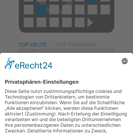
TOP HEUTE
TOP INSGESAMT
06.08.2026
Neuer NaturErlebnispfad
eröffnet: Kleine „Wald-
Detektive“ auf den Spuren der
Maus
06.08.2026
Baustellenführung führt auch in
die Zukunft der Stadt
Königstein
06.08.2026
Gewinnspiel zum Start ins
Schuljahr
06.08.2026
„Rock auf der Burg“ lässt
Königstein beben