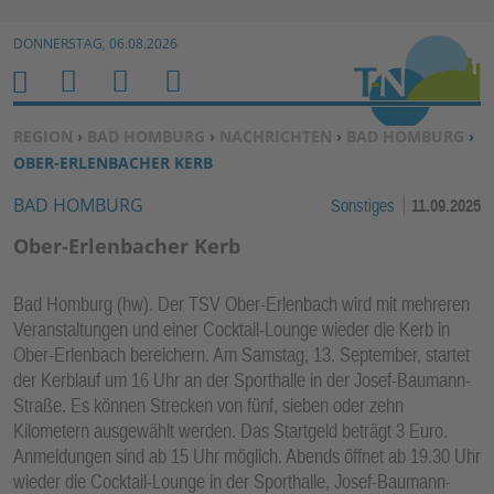
Zur Navigation springen ↓
DONNERSTAG, 06.08.2026
Zum Inhalt springen ↓
M
S
B
H
E
U
E
O
SIE BEFINDEN SICH HIER:
REGION
›
BAD HOMBURG
›
NACHRICHTEN
›
BAD HOMBURG
›
N
C
N
M
OBER-ERLENBACHER KERB
U
H
U
E
BAD HOMBURG
Sonstiges
11.09.2025
E
T
N
Z
Ober-Erlenbacher Kerb
E
R
Bad Homburg (hw). Der TSV Ober-Erlenbach wird mit mehreren
F
Veranstaltungen und einer Cocktail-Lounge wieder die Kerb in
U
Ober-Erlenbach bereichern. Am Samstag, 13. September, startet
N
der Kerblauf um 16 Uhr an der Sporthalle in der Josef-Baumann-
K
Straße. Es können Strecken von fünf, sieben oder zehn
TI
Kilometern ausgewählt werden. Das Startgeld beträgt 3 Euro.
Anmeldungen sind ab 15 Uhr möglich. Abends öffnet ab 19.30 Uhr
O
wieder die Cocktail-Lounge in der Sporthalle, Josef-Baumann-
N