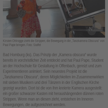
E
N
Kirsten Ohlrogge zieht die Strippen, die Bewegung in die „Tanzkamera Obscura“ von
Paul Pape bringen. Foto: Staffel
Bad Homburg (ks). Das Prinzip der „Kamera obscura“ wurde
bereits in vorchristlicher Zeit entdeckt und hat Paul Pape, Student
an der Hochschule für Gestaltung in Offenbach, gereizt und zum
Experimentieren animiert. Sein neuestes Projekt ist die
„Tanzkamera Obscura“, deren Möglichkeiten im Zusammenwirken
mit sieben Musikern und drei Tänzern in der Englischen Kirche
gezeigt wurden. Dort ist die von ihm kreierte Kamera ausgestellt:
ein großer schwarzer Kasten mit heraushängenden dünnen roten
Strippen. Wenn man an diesen zieht, entstehen im Inneren
Bewegungen, die aufgezeichnet werden.