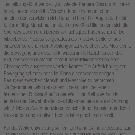
Technik zugeführt werde“. „So, wie die Kamera Obscura mit ihnen
tanzt, tanzen sie mit ihr. Verschiedene Rhythmen teffen
aufeinander, verwickeln sich Hand in Hand. Die Apparatur bleibt
fehleranfällig. Manchmal entsteht ein weißes Bild, in dem sich die
Spur des Ephemeren bereits verflüchtigt zu haben scheint.“ Der
bildgebende Prozess sei geradezu als „kreative Schleife“ aus
einander bereichernden Ableitungen zu verstehen: Die Musik lenkt
die Bewegung und diese lenkt wiederum lichtzeichnerisch das
Bild, das wie ein Notation, erneut als Musikkomposition oder
Choreografie ausgelesen werden könnte: Die Aufzeichnung der
Bewegung sei mehr noch im Sinne eines wechselseitigen
Beäugens zwischen Mensch und Maschine zu betrachten.
„Aufgenommen wird daraus ein Überschuss, der einen
ästhetischen Rückstoß auf unser Welt- und Selbstverhältnis
entfaltet und Gewohnheiten des Bildermachens aus der Ordnung
wirft.“ Dieses Zusammenwirken verschiedener Künste, natürlicher
Ressourcen und kreativer Technik ist originell und reizvoll.
Für die Weiterentwicklung seiner „Lichtwind Camera Obscura“ zur
„Tanzkamera Obscura“, bei der nun zusätzlich Bewegungs- und