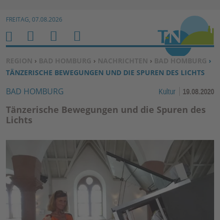
Zur Navigation springen ↓
FREITAG, 07.08.2026
Zum Inhalt springen ↓
M
S
B
H
E
U
E
O
SIE BEFINDEN SICH HIER:
REGION
›
BAD HOMBURG
›
NACHRICHTEN
›
BAD HOMBURG
›
N
C
N
M
TÄNZERISCHE BEWEGUNGEN UND DIE SPUREN DES LICHTS
U
H
U
E
BAD HOMBURG
Kultur
19.08.2020
E
T
N
Z
Tänzerische Bewegungen und die Spuren des
E
Lichts
R
F
U
N
K
TI
O
N