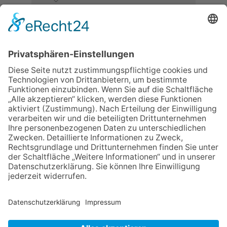
06.08.2026
Neuer NaturErlebnispfad
eröffnet: Kleine „Wald-
Detektive“ auf den Spuren der
Maus
06.08.2026
Baustellenführung führt auch in
die Zukunft der Stadt
Königstein
30.07.2026
Ganz Niederhöchstadt wird zur
Festmeile
06.08.2026
Klinikforum zum Thema
Karpaltunnelsyndrom
06.08.2026
Gewinnspiel zum Start ins
Schuljahr
NACH OBEN