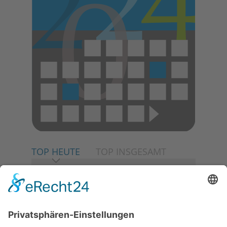
TOP HEUTE
TOP INSGESAMT
06.08.2026
Neuer NaturErlebnispfad
eröffnet: Kleine „Wald-
Detektive“ auf den Spuren der
Maus
06.08.2026
Baustellenführung führt auch in