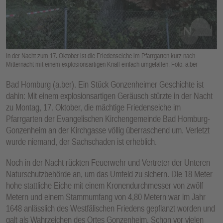
E
N
In der Nacht zum 17. Oktober ist die Friedenseiche im Pfarrgarten kurz nach
Mitternacht mit einem explosionsartigen Knall einfach umgefallen. Foto: a.ber
Bad Homburg (a.ber). Ein Stück Gonzenheimer Geschichte ist
dahin: Mit einem explosionsartigen Geräusch stürzte in der Nacht
zu Montag, 17. Oktober, die mächtige Friedenseiche im
Pfarrgarten der Evangelischen Kirchengemeinde Bad Homburg-
Gonzenheim an der Kirchgasse völlig überraschend um. Verletzt
wurde niemand, der Sachschaden ist erheblich.
Noch in der Nacht rückten Feuerwehr und Vertreter der Unteren
Naturschutzbehörde an, um das Umfeld zu sichern. Die 18 Meter
hohe stattliche Eiche mit einem Kronendurchmesser von zwölf
Metern und einem Stammumfang von 4,80 Metern war im Jahr
1648 anlässlich des Westfälischen Friedens gepflanzt worden und
galt als Wahrzeichen des Ortes Gonzenheim. Schon vor vielen