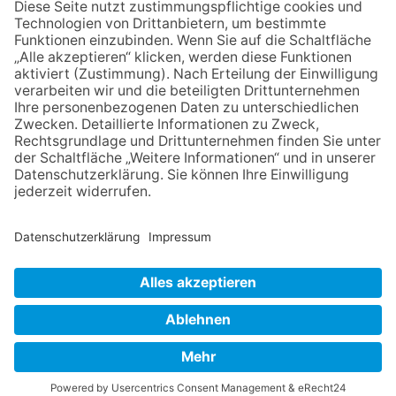
die Zukunft der Stadt
Königstein
06.08.2026
Klinikforum zum Thema
Karpaltunnelsyndrom
06.08.2026
Gewinnspiel zum Start ins
Schuljahr
06.08.2026
„Rock auf der Burg“ lässt
Königstein beben
NACH OBEN
Impressum
Datenschutz
Netiquette
FAQ
AGB
Mediadaten
Copyright Taunus Nachrichten 2009 bis 2026
Powered by
native:media
.