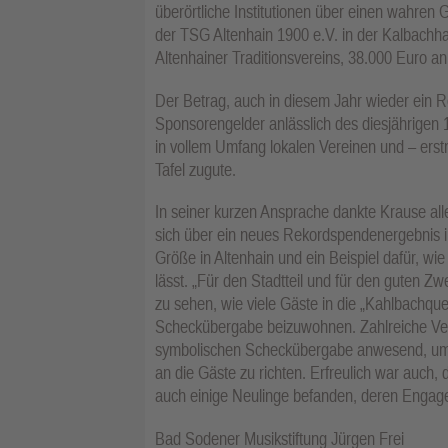
überörtliche Institutionen über einen wahren
der TSG Altenhain 1900 e.V. in der Kalbachha
Altenhainer Traditionsvereins, 38.000 Euro 
Der Betrag, auch in diesem Jahr wieder ein 
Sponsorengelder anlässlich des diesjährigen
in vollem Umfang lokalen Vereinen und – er
Tafel zugute.
In seiner kurzen Ansprache dankte Krause all
sich über ein neues Rekordspendenergebnis in
Größe in Altenhain und ein Beispiel dafür, wi
lässt. „Für den Stadtteil und für den guten Zw
zu sehen, wie viele Gäste in die „Kahlbachq
Scheckübergabe beizuwohnen. Zahlreiche Ver
symbolischen Scheckübergabe anwesend, um 
an die Gäste zu richten. Erfreulich war auch,
auch einige Neulinge befanden, deren Engage
Bad Sodener Musikstiftung Jürgen Frei