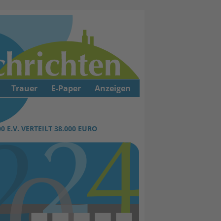
Trauer
E-Paper
Anzeigen
 E.V. VERTEILT 38.000 EURO