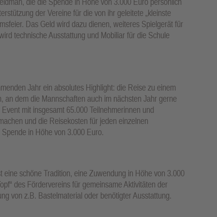
 Veldman, die die Spende in Höhe von 3.000 Euro persönlich
stützung der Vereine für die von ihr geleitete „kleinste
msfeier. Das Geld wird dazu dienen, weiteres Spielgerät für
ird technische Ausstattung und Mobiliar für die Schule
menden Jahr ein absolutes Highlight: die Reise zu einem
, an dem die Mannschaften auch im nächsten Jahr gerne
 Event mit insgesamt 65.000 Teilnehmerinnen und
 machen und die Reisekosten für jeden einzelnen
ne Spende in Höhe von 3.000 Euro.
ist eine schöne Tradition, eine Zuwendung in Höhe von 3.000
„Topf“ des Fördervereins für gemeinsame Aktivitäten der
ng von z.B. Bastelmaterial oder benötigter Ausstattung.