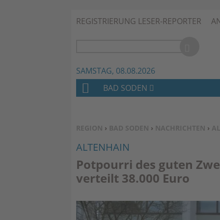
REGISTRIERUNG LESER-REPORTER
A
SAMSTAG, 08.08.2026
BAD SODEN
H
O
M
SIE BEFINDEN SICH HIER:
REGION
›
BAD SODEN
›
NACHRICHTEN
›
A
E
ALTENHAIN
Potpourri des guten Zwe
verteilt 38.000 Euro