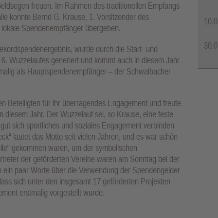
 Geldsegen freuen. Im Rahmen des traditionellen Empfangs
lle konnte Bernd G. Krause, 1. Vorsitzender des
10.0
an lokale Spendenempfänger übergeben.
30.0
Rekordspendenergebnis, wurde durch die Start- und
 16. Wuzzelaufes generiert und kommt auch in diesem Jahr
stmalig als Hauptspendenempfänger – der Schwalbacher
en Beteiligten für ihr überragendes Engagement und freute
 diesem Jahr. Der Wuzzelauf sei, so Krause, eine feste
e gut sich sportliches und soziales Engagement verbinden
eck“ lautet das Motto seit vielen Jahren, und es war schön
uelle“ gekommen waren, um der symbolischen
treter der geförderten Vereine waren am Sonntag bei der
ein paar Worte über die Verwendung der Spendengelder
 dass sich unter den insgesamt 17 geförderten Projekten
ment erstmalig vorgestellt wurde.